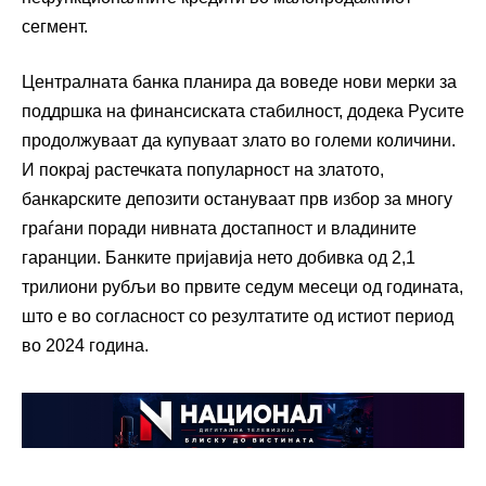
сегмент.
Централната банка планира да воведе нови мерки за
поддршка на финансиската стабилност, додека Русите
продолжуваат да купуваат злато во големи количини.
И покрај растечката популарност на златото,
банкарските депозити остануваат прв избор за многу
граѓани поради нивната достапност и владините
гаранции. Банките пријавија нето добивка од 2,1
трилиони рубљи во првите седум месеци од годината,
што е во согласност со резултатите од истиот период
во 2024 година.