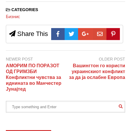
CATEGORIES
Бизнис
Share This
NEWER POST
OLDER POST
АМОРИМ ПО ПОРАЗОТ
Вашингтон го користи
ОД ГРИМЗБИ
украинскиот конфликт
Конфликтни чувства за
за да ја ослабне Европа
иднината во Манчестер
Јунајтед