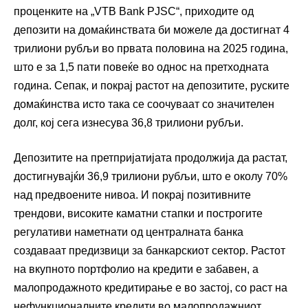
проценките на „VTB Bank PJSC“, приходите од
депозити на домаќинствата би можеле да достигнат 4
трилиони рубљи во првата половина на 2025 година,
што е за 1,5 пати повеќе во однос на претходната
година. Сепак, и покрај растот на депозитите, руските
домаќинства исто така се соочуваат со значителен
долг, кој сега изнесува 36,8 трилиони рубљи.
Депозитите на претпријатијата продолжија да растат,
достигнувајќи 36,9 трилиони рубљи, што е околу 70%
над предвоените нивоа. И покрај позитивните
трендови, високите каматни стапки и построгите
регулативи наметнати од централната банка
создаваат предизвици за банкарскиот сектор. Растот
на вкупното портфолио на кредити е забавен, а
малопродажното кредитирање е во застој, со раст на
нефункционалните кредити во малопродажниот