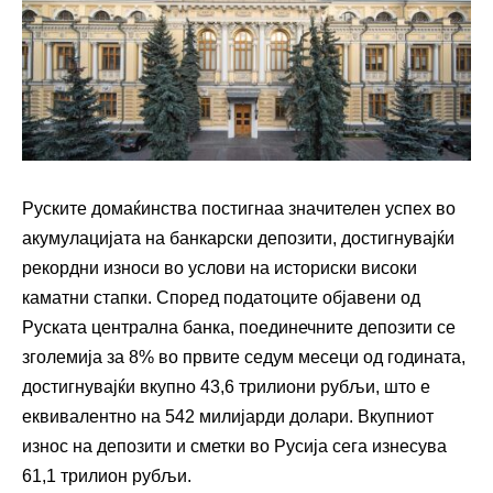
Руските домаќинства постигнаа значителен успех во
акумулацијата на банкарски депозити, достигнувајќи
рекордни износи во услови на историски високи
каматни стапки. Според податоците објавени од
Руската централна банка, поединечните депозити се
зголемија за 8% во првите седум месеци од годината,
достигнувајќи вкупно 43,6 трилиони рубљи, што е
еквивалентно на 542 милијарди долари. Вкупниот
износ на депозити и сметки во Русија сега изнесува
61,1 трилион рубљи.