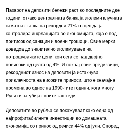
Пазарот на депозити бележи раст во последните две
години, откако централната банка ја зголеми клучната
каматна стапка на рекордни 21% со цел да ја
контролира инфлацијата во економијата, која е под
притисок од санкции и воени трошоци. Овие мерки
доведоа до значително зголемување на
потрошувачките цени, кои сега се над двојно
повисоки од целта од 4%. И покрај овие предизвици,
рекордниот износ на депозити ја истакнува
привлечноста на високите приноси, што е значајна
промена во однос на 1990-тите години, кога многу
Руси ги загубија своите заштеди.
Депозитите во рубља се покажуваат како една од
најпрофитабилните инвестиции во домашната
економија, со принос од речиси 44% од јули. Според