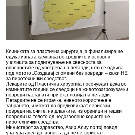
Клиниката за пластична хирургија ја финализираше
едукативната кампања во средните и основни
училишта за подигнување на свесноста за
опасностите од употреба на петарди, што се одвива
под мотото „Создавај спомени без повреди – кажи НЕ
за пиротехнички средства“.
Лекарите од Пластична хирургија посочуваат дека во
изминатите години се сведоци на животозагрозувачки
повреди настанати при експлозија на петарди.
Петардите не се играчка, нивното користење е
забрането, и можат да предизвикаат сериозни
повреди на очите, на дланките, изгореници и тешки
повреди на телото од недозволено користење
пиротехнички средства.
Министерот за здравство, Азир Алиу по тој повод
упатува апел до јавноста да не се користат