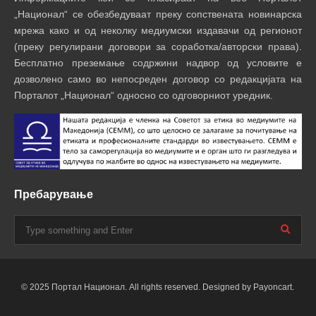
„Национал“ се обезбедуваат преку сопствената новинарска
мрежа како и од неколку медиумски издавачи од регионот
(преку регулирани договори за соработка/авторски права).
Бесплатно преземање содржини надвор од условите е
дозволено само во непосреден договор со редакцијата на
Порталот „Национал“ односно со одговорниот уредник.
Пребарување
© 2025 Портал Национал. All rights reserved. Designed by Payoncart.