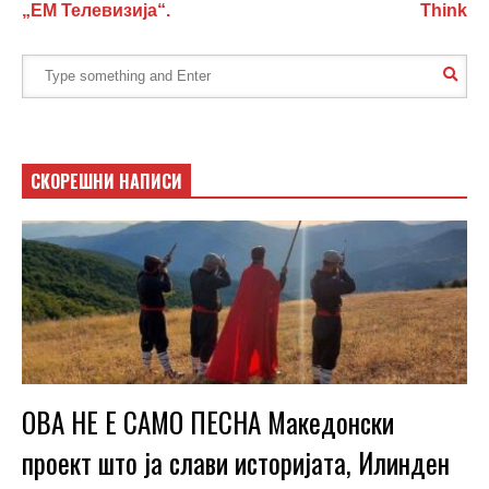
„ЕМ Телевизија“.
Think
СКОРЕШНИ НАПИСИ
ОВА НЕ Е САМО ПЕСНА Македонски
проект што ја слави историјата, Илинден