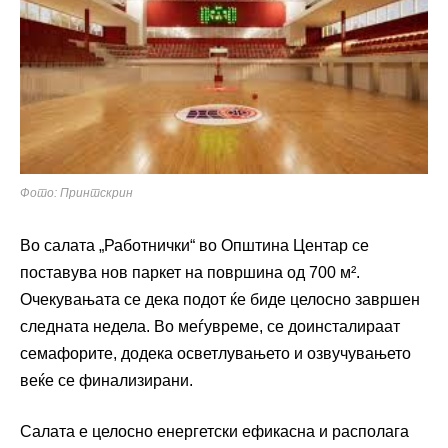
Фото: Принтскрин
Во салата „Работнички“ во Општина Центар се
поставува нов паркет на површина од 700 м².
Очекувањата се дека подот ќе биде целосно завршен
следната недела. Во меѓувреме, се доинсталираат
семафорите, додека осветлувањето и озвучувањето
веќе се финализирани.
Салата е целосно енергетски ефикасна и располага