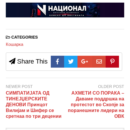
CATEGORIES
Кошарка
Share This
NEWER POST
OLDER POST
СИМПАТИЈАТА ОД
АХМЕТИ СО ПОРАКА –
ТИНЕЈЏЕРСКИТЕ
Даваме поддршка на
ДЕНОВИ Принцот
протестот во Скопје за
Вилијам и Шифер се
поранешните лидери на
сретнаа по три децении
ОВК