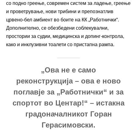
со подно греење, современ систем за ладење, греење
и проветрување, нови трибини и препознатлив
црвено-бел амбиент во боите на КК „Работнички“.
Дополнително, се обезбедени соблекувални,
простории за судии, медицинска и допинг-контрола,
како и инклузивни тоалети со пристапна рампа.
„Ова не е само
реконструкција – ова е ново
поглавје за „Работнички“ и за
спортот во Центар!“ – истакна
градоначалникот Горан
Герасимовски.