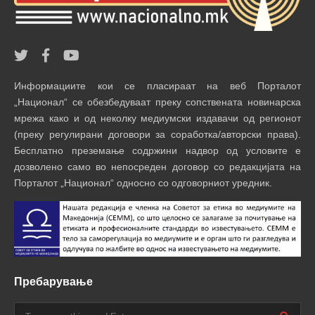
Информациите кои се пласираат на веб Порталот
„Национал“ се обезбедуваат преку сопствената новинарска
мрежа како и од неколку медиумски издавачи од регионот
(преку регулирани договори за соработка/авторски права).
Бесплатно преземање содржини надвор од условите е
дозволено само во непосреден договор со редакцијата на
Порталот „Национал“ односно со одговорниот уредник.
Пребарување