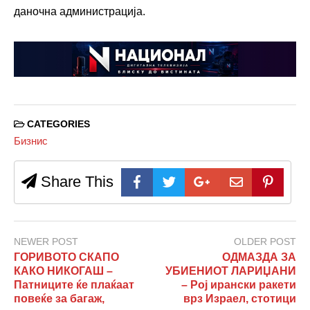
даночна администрација.
CATEGORIES
Бизнис
Share This
NEWER POST
OLDER POST
ГОРИВОТО СКАПО
ОДМАЗДА ЗА
КАКО НИКОГАШ –
УБИЕНИОТ ЛАРИЏАНИ
Патниците ќе плаќаат
– Рој ирански ракети
повеќе за багаж,
врз Израел, стотици