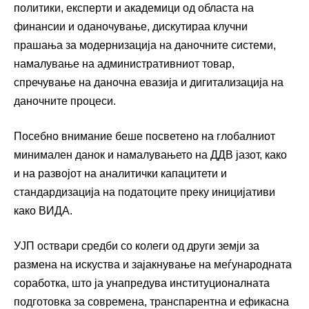
политики, експерти и академици од областа на
финансии и оданочување, дискутираа клучни
прашања за модернизација на даночните системи,
намалување на административниот товар,
спречување на даночна евазија и дигитализација на
даночните процеси.
Посебно внимание беше посветено на глобалниот
минимален данок и намалувањето на ДДВ јазот, како
и на развојот на аналитички капацитети и
стандардизација на податоците преку иницијативи
како ВИДА.
УЈП оствари средби со колеги од други земји за
размена на искуства и зајакнување на меѓународната
соработка, што ја унапредува институционалната
подготовка за современа, транспарентна и ефикасна