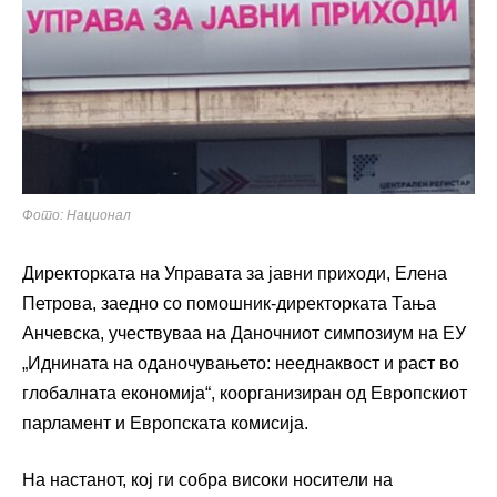
Фото: Национал
Директорката на Управата за јавни приходи, Елена
Петрова, заедно со помошник-директорката Тања
Анчевска, учествуваа на Даночниот симпозиум на ЕУ
„Иднината на оданочувањето: нееднаквост и раст во
глобалната економија“, коорганизиран од Европскиот
парламент и Европската комисија.
На настанот, кој ги собра високи носители на