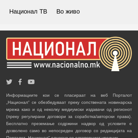
Национал ТВ
Во живо
Информациите кои се пласираат на веб Порталот
„Национал“ се обезбедуваат преку сопствената новинарска
мрежа како и од неколку медиумски издавачи од регионот
(преку регулирани договори за соработка/авторски права).
Бесплатно преземање содржини надвор од условите е
дозволено само во непосреден договор со редакцијата на
Порталот „Национал“ односно со одговорниот уредник.