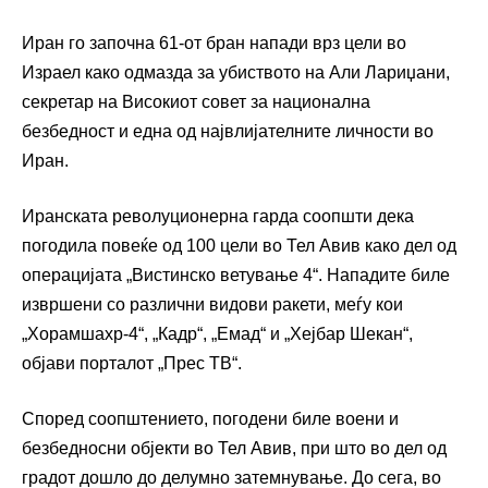
Иран го започна 61-от бран напади врз цели во
Израел како одмазда за убиството на Али Лариџани,
секретар на Високиот совет за национална
безбедност и една од највлијателните личности во
Иран.
Иранската револуционерна гарда соопшти дека
погодила повеќе од 100 цели во Тел Авив како дел од
операцијата „Вистинско ветување 4“. Нападите биле
извршени со различни видови ракети, меѓу кои
„Хорамшахр-4“, „Кадр“, „Емад“ и „Хејбар Шекан“,
објави порталот „Прес ТВ“.
Според соопштението, погодени биле воени и
безбедносни објекти во Тел Авив, при што во дел од
градот дошло до делумно затемнување. До сега, во