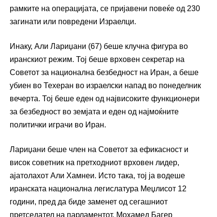
рамките на операцијата, се пријавени повеќе од 230
загинати или повредени Израелци.
Инаку, Али Лариџани (67) беше клучна фигура во
иранскиот режим. Тој беше врховен секретар на
Советот за национална безбедност на Иран, а беше
убиен во Техеран во израелски напад во понеделник
вечерта. Тој беше еден од највисоките функционери
за безбедност во земјата и еден од најмоќните
политички играчи во Иран.
Лариџани беше член на Советот за ефикасност и
висок советник на претходниот врховен лидер,
ајатолахот Али Хамнеи. Исто така, тој ја водеше
иранската национална легислатура Меџлисот 12
години, пред да биде заменет од сегашниот
претседател на парламентот, Мохамед Багер