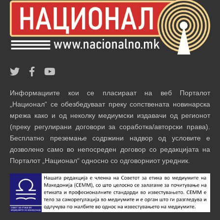
Информациите кои се пласираат на веб Порталот
„Национал“ се обезбедуваат преку сопствената новинарска
мрежа како и од неколку медиумски издавачи од регионот
(преку регулирани договори за соработка/авторски права).
Бесплатно преземање содржини надвор од условите е
дозволено само во непосреден договор со редакцијата на
Порталот „Национал“ односно со одговорниот уредник.