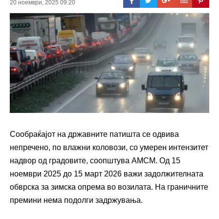
20 ноември, 2025 09:20
Сообраќајот на државните патишта се одвива
непречено, по влажни коловози, со умерен интензитет
надвор од градовите, соопштува АМСМ. Од 15
ноември 2025 до 15 март 2026 важи задолжителната
обврска за зимска опрема во возилата. На граничните
премини нема подолги задржувања.