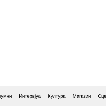
лумни
Интервјуа
Култура
Магазин
Сц