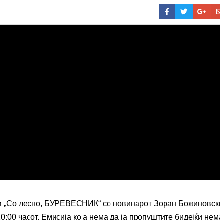
ата „Со лесно, БУРЕВЕСНИК“ со новинарот Зоран Божиновск
:00 часот. Емисија која нема да ја пропуштите бидејќи нем