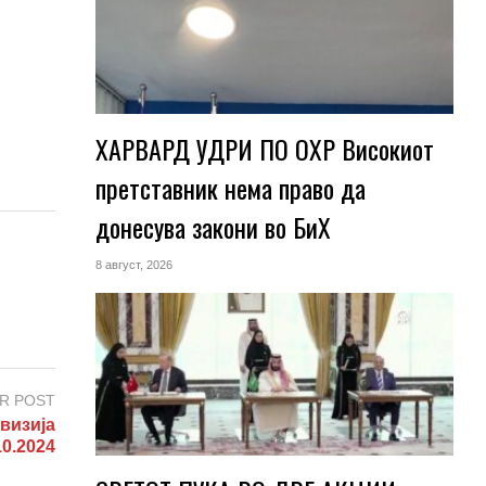
ХАРВАРД УДРИ ПО ОХР Високиот
претставник нема право да
донесува закони во БиХ
8 август, 2026
R POST
визија
10.2024