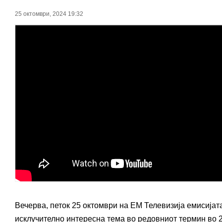
25 октомври, 2024 19:32
Вечерва, петок 25 октомври на ЕМ Телевизија емисиј
исклучително интересна тема во редовниот термин во 20