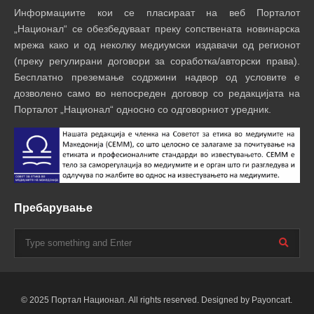
Информациите кои се пласираат на веб Порталот
„Национал“ се обезбедуваат преку сопствената новинарска
мрежа како и од неколку медиумски издавачи од регионот
(преку регулирани договори за соработка/авторски права).
Бесплатно преземање содржини надвор од условите е
дозволено само во непосреден договор со редакцијата на
Порталот „Национал“ односно со одговорниот уредник.
Пребарување
© 2025 Портал Национал. All rights reserved. Designed by Payoncart.