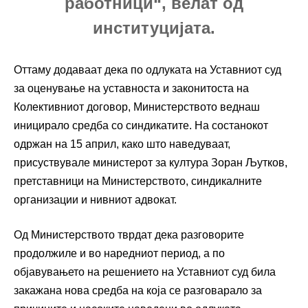
работници“, велат од
институцијата.
Оттаму додаваат дека по одлуката на Уставниот суд
за оценување на уставноста и законитоста на
Колективниот договор, Министерството веднаш
иницирало средба со синдикатите. На состанокот
одржан на 15 април, како што наведуваат,
присуствувале министерот за култура Зоран Љутков,
претставници на Министерството, синдикалните
организации и нивниот адвокат.
Од Министерството тврдат дека разговорите
продолжиле и во наредниот период, а по
објавувањето на решението на Уставниот суд била
закажана нова средба на која се разговарало за