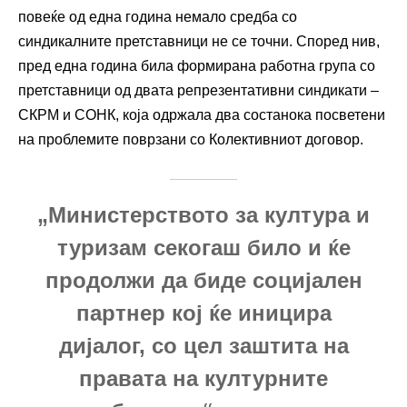
повеќе од една година немало средба со
синдикалните претставници не се точни. Според нив,
пред една година била формирана работна група со
претставници од двата репрезентативни синдикати –
СКРМ и СОНК, која одржала два состанока посветени
на проблемите поврзани со Колективниот договор.
„Министерството за култура и
туризам секогаш било и ќе
продолжи да биде социјален
партнер кој ќе иницира
дијалог, со цел заштита на
правата на културните