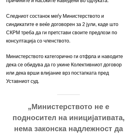
причините и насоките наведени во одлуката.
Следниот состанок меѓу Министерството и
синдикатите е веќе договорен за 2 јули, каде што
СКРМ треба да ги претстави своите предлози по
консултација со членството.
Министерството категорично ги отфрла и наводите
дека се обидува да го укине Колективниот договор
или дека врши влијание врз постапката пред
Уставниот суд.
„Министерството не е
подносител на иницијативата,
нема законска надлежност да