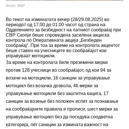
Фото: МВР
Во текот на изминатата вечер (28/29.08.2025) во
периодот од 17.00 до 01.00 часот од страна на
Одделението за безбедност на патниот сообраќај при
СВР Скопје беше спроведена засилена акциска
контрола по Оперативната акција „Безбеден
сообраќај“. При тоа за време на контролата акцентот
беше ставен на учесниците во сообраќајот кои
управуваат мотоцикли.
За време на контролата биле преземени мерки
против 128 учесници во сообраќајот, од кои 94 за
возачи на мотоцикли, 16 санкции за управување
мотоцикл без возачка дозвола, 46 мерки за
управување мотоцикли без заштитна кацига, 17
санкции за возење без положен испит за познавање
на сообраќајните правила и прописи, шест мерки за
управување мотоцикл без да поседува соодветна
категорија, пет санкции за измината важност на