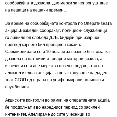
сообраќајната дозвола, две мерки за непропуштање
на пешаци на пешачи премин…
За време на сообраќајната контрола по Оперативната
акција „Безбеден сообраќај“, полициски службеници
го лишиле од слобода Д.Љ. бидејќи при извршен
преглед кај него бил пронајден кокаин.
Санкционирани се и 10 возачи за возење без возачка
дозвола на патнички и товарни моторни возила, а
изречени се и две мерки за возење под дејство на
алкохол и една санкција за незастанување на даден
знак СТОП од страна на униформирани полициски
службеници.
Акциските контроли во рамки на оперативната акција
ќе продолжат и во наредниот период со засилен
интензитет. Апелираме до сите учесници во