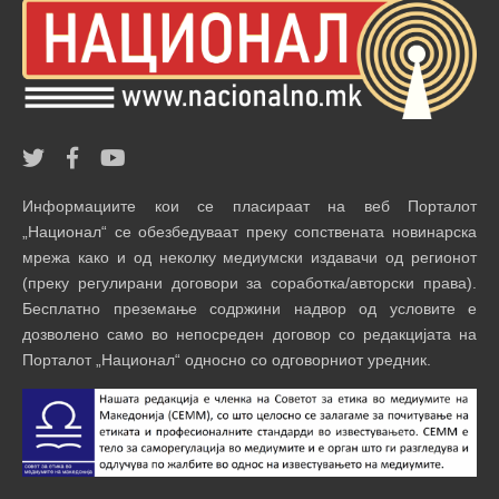
Информациите кои се пласираат на веб Порталот
„Национал“ се обезбедуваат преку сопствената новинарска
мрежа како и од неколку медиумски издавачи од регионот
(преку регулирани договори за соработка/авторски права).
Бесплатно преземање содржини надвор од условите е
дозволено само во непосреден договор со редакцијата на
Порталот „Национал“ односно со одговорниот уредник.