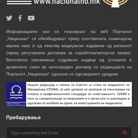
Информациите кои се пласираат на веб Порталот
„Национал“ се обезбедуваат преку сопствената новинарска
мрежа како и од неколку медиумски издавачи од регионот
(преку регулирани договори за соработка/авторски права).
Бесплатно преземање содржини надвор од условите е
дозволено само во непосреден договор со редакцијата на
Порталот „Национал“ односно со одговорниот уредник.
Пребарување