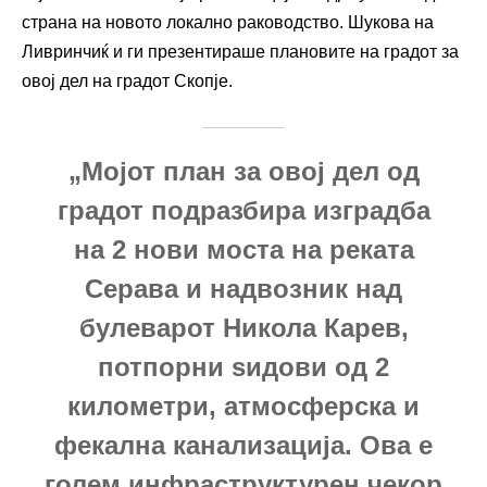
страна на новото локално раководство. Шукова на
Ливринчиќ и ги презентираше плановите на градот за
овој дел на градот Скопје.
„Мојот план за овој дел од
градот подразбира изградба
на 2 нови моста на реката
Серава и надвозник над
булеварот Никола Карев,
потпорни ѕидови од 2
километри, атмосферска и
фекална канализација. Ова е
голем инфраструктурен чекор