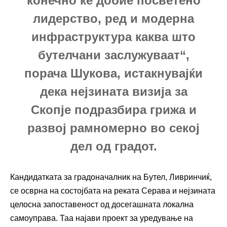
конечно ќе добие посветено
лидерство, ред и модерна
инфраструктура каква што
бутелчани заслужуваат“,
порача Шукова, истакнувајќи
дека нејзината визија за
Скопје подразбира грижа и
развој рамномерно во секој
дел од градот.
Кандидатката за градоначалник на Бутел, Ливринчиќ,
се осврна на состојбата на реката Серава и нејзината
целосна запоставеност од досегашната локална
самоуправа. Таа најави проект за уредување на