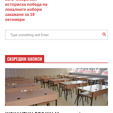
историска победа на
локалните избори
закажани за 19
октомври
СКОРЕШНИ НАПИСИ