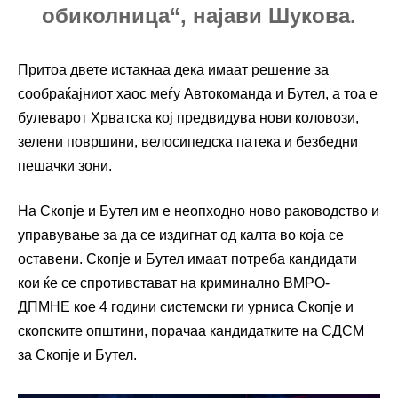
обиколница“, најави Шукова.
Притоа двете истакнаа дека имаат решение за
сообраќајниот хаос меѓу Автокоманда и Бутел, а тоа е
булеварот Хрватска кој предвидува нови коловози,
зелени површини, велосипедска патека и безбедни
пешачки зони.
На Скопје и Бутел им е неопходно ново раководство и
управување за да се издигнат од калта во која се
оставени. Скопје и Бутел имаат потреба кандидати
кои ќе се спротивстават на криминално ВМРО-
ДПМНЕ кое 4 години системски ги урниса Скопје и
скопските општини, порачаа кандидатките на СДСМ
за Скопје и Бутел.