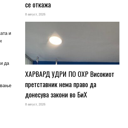
се откажа
8 август, 2026
ата и
и
и да
ХАРВАРД УДРИ ПО ОХР Високиот
претставник нема право да
авање
донесува закони во БиХ
8 август, 2026