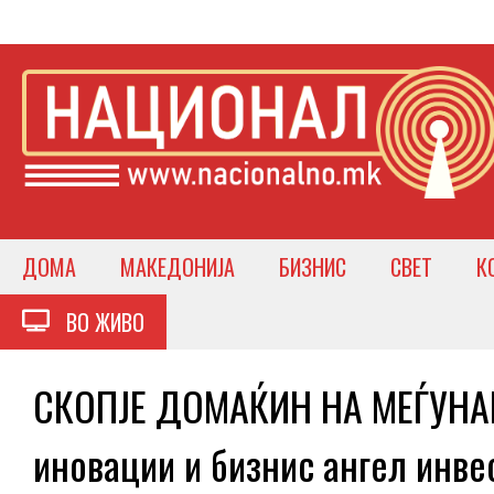
ДОМА
МАКЕДОНИЈА
БИЗНИС
СВЕТ
К
ВО ЖИВО
СКОПЈЕ ДОМАЌИН НА МЕЃУНАР
иновации и бизнис ангел инве