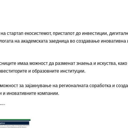
на стартап екосистемот, пристапот до инвестиции, дигиталн
улогата на академската заедница во создавање иновативна 
ниците имаа можност да разменат знаења и искуства, како 
нвеститорите и образовните институции.
можност за зајакнување на регионалната соработка и созд
и и иновативните компании.