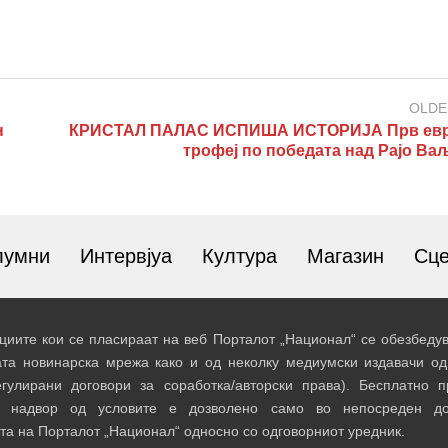
OLDE
н
КРИСТАЛ ПАЛАС ИСПИША ИСТОРИЈА Прв евр
трофеј по победата над Рајо Ва
лумни
Интервјуа
Култура
Магазин
Сц
иите кои се пласираат на веб Порталот „Национал“ се обезбедув
ата новинарска мрежа како и од неколку медиумски издавачи од
егулирани договори за соработка/авторски права). Бесплатно 
и надвор од условите е дозволено само во непосреден до
та на Порталот „Национал“ односно со одговорниот уредник.