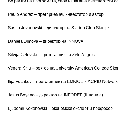
Во рамки на програмата, свои излагања и експертски о
Paulo Andrez – претприемач, инвеститор и автор
Sasho Jovanovski – директор на Startup Club Skopje
Daniela Dimova – директор на INNOVA
Silvija Gelevski – претставник на Zefir Angels
Venera Krliu – ректор на University American College Sko
Ilija Vuchkov – претставник на EMKICE и ACRID Network
Jesus Boyano – директор на INFODEF (Шпанија)
Ljubomir Kekenovski – економски експерт и професор