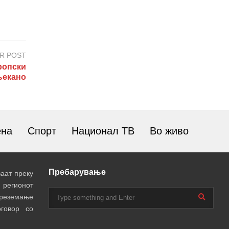
R POST
опски
љекано
ена
Спорт
Национал ТВ
Во живо
Пребарување
аат преку
 регионот
преземање
говор со