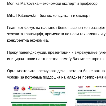
Monika Markovska – економски експерт и професор
Mihail Kitanovski – бизнис консултант и експерт
Главниот фокус на настанот беше насочен кон развојот 
зелената транзиција, примената на нови технологии и 
конкурентна економија.
Преку панел-дискусии, презентации и вмрежување, учес
иницираат нови партнерства помеѓу бизнис секторот, и
Организаторите посочуваат дека настанот беше важна 
услови за поголема поддршка на младите претприемач