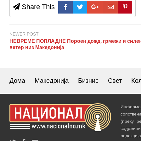
Share This
NEWER POST
НЕВРЕМЕ ПОПЛАДНЕ Пороен дожд, грмежи и силе
ветер низ Македонија
Дома
Македонија
Бизнис
Свет
Ко
Информац
сопствен
(преку р
содржин
редакција