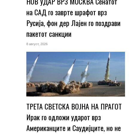
НОВ УДАР ВРЗ МОСКВА Сенатот
на САД го заврте шрафот врз
Русија, фон дер Лајен го поздрави
пакетот санкции
8 август, 2026
ТРЕТА СВЕТСКА ВОЈНА НА ПРАГОТ
Ирак го одложи ударот врз
Американците и Саудијците, но не