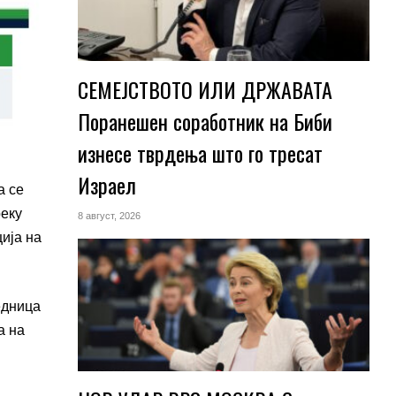
СЕМЕЈСТВОТО ИЛИ ДРЖАВАТА
Поранешен соработник на Биби
изнесе тврдења што го тресат
Израел
ја
се
реку
8 август, 2026
ција на
едница
а на