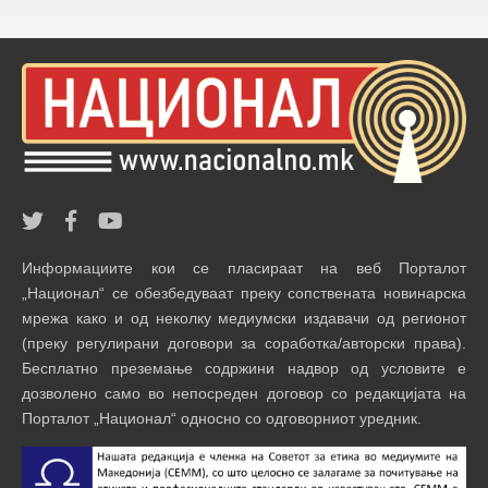
Информациите кои се пласираат на веб Порталот
„Национал“ се обезбедуваат преку сопствената новинарска
мрежа како и од неколку медиумски издавачи од регионот
(преку регулирани договори за соработка/авторски права).
Бесплатно преземање содржини надвор од условите е
дозволено само во непосреден договор со редакцијата на
Порталот „Национал“ односно со одговорниот уредник.