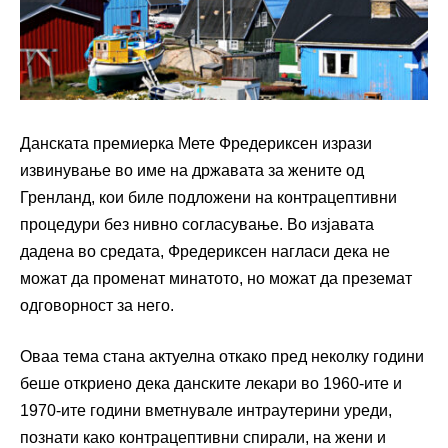
Данската премиерка Мете Фредериксен изрази
извинување во име на државата за жените од
Гренланд, кои биле подложени на контрацептивни
процедури без нивно согласување. Во изјавата
дадена во средата, Фредериксен нагласи дека не
можат да променат минатото, но можат да преземат
одговорност за него.
Оваа тема стана актуелна откако пред неколку години
беше откриено дека данските лекари во 1960-ите и
1970-ите години вметнувале интраутерини уреди,
познати како контрацептивни спирали, на жени и