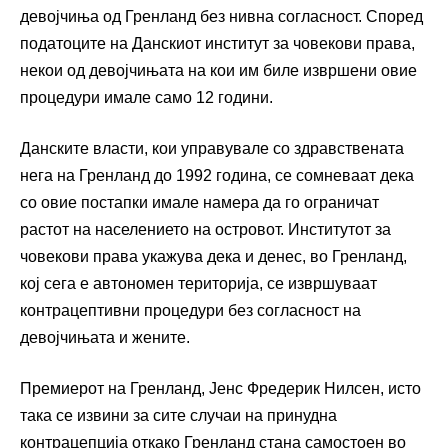
девојчиња од Гренланд без нивна согласност. Според
податоците на Данскиот институт за човекови права,
некои од девојчињата на кои им биле извршени овие
процедури имале само 12 години.
Данските власти, кои управувале со здравствената
нега на Гренланд до 1992 година, се сомневаат дека
со овие постапки имале намера да го ограничат
растот на населението на островот. Институтот за
човекови права укажува дека и денес, во Гренланд,
кој сега е автономен територија, се извршуваат
контрацептивни процедури без согласност на
девојчињата и жените.
Премиерот на Гренланд, Јенс Фредерик Нилсен, исто
така се извини за сите случаи на принудна
контрацепција откако Гренланд стана самостоен во