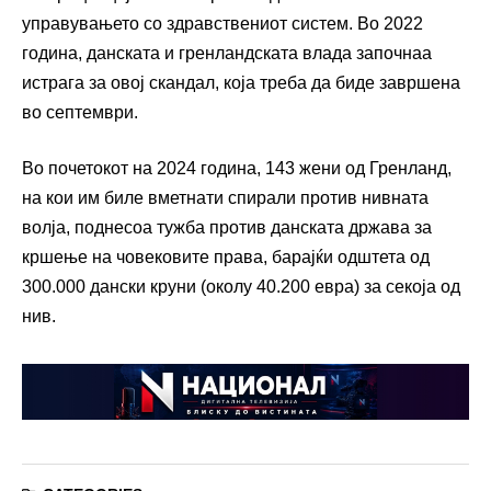
управувањето со здравствениот систем. Во 2022
година, данската и гренландската влада започнаа
истрага за овој скандал, која треба да биде завршена
во септември.
Во почетокот на 2024 година, 143 жени од Гренланд,
на кои им биле вметнати спирали против нивната
волја, поднесоа тужба против данската држава за
кршење на човековите права, барајќи одштета од
300.000 дански круни (околу 40.200 евра) за секоја од
нив.