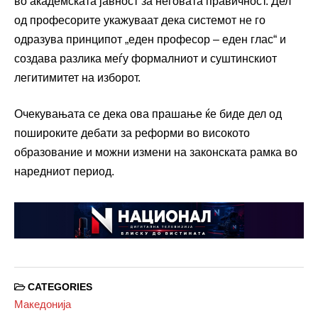
во академската јавност за неговата правичност. Дел
од професорите укажуваат дека системот не го
одразува принципот „еден професор – еден глас“ и
создава разлика меѓу формалниот и суштинскиот
легитимитет на изборот.
Очекувањата се дека ова прашање ќе биде дел од
пошироките дебати за реформи во високото
образование и можни измени на законската рамка во
наредниот период.
CATEGORIES
Македонија