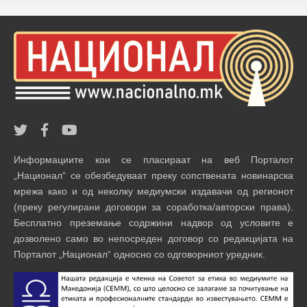
Информациите кои се пласираат на веб Порталот
„Национал“ се обезбедуваат преку сопствената новинарска
мрежа како и од неколку медиумски издавачи од регионот
(преку регулирани договори за соработка/авторски права).
Бесплатно преземање содржини надвор од условите е
дозволено само во непосреден договор со редакцијата на
Порталот „Национал“ односно со одговорниот уредник.