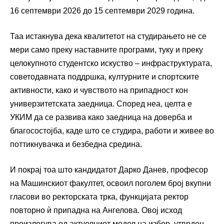
16 септември 2026 до 15 септември 2029 година.
Таа истакнува дека квалитетот на студирањето не се
мери само преку наставните програми, туку и преку
целокупното студентско искуство – инфраструктурата,
советодавната поддршка, културните и спортските
активности, како и чувството на припадност кон
универзитетската заедница. Според неа, целта е
УКИМ да се развива како заедница на доверба и
благосостојба, каде што се студира, работи и живее во
поттикнувачка и безбедна средина.
И покрај тоа што кандидатот Дарко Данев, професор
на Машинскиот факултет, освоил поголем број вкупни
гласови во ректорската трка, функцијата ректор
повторно ѝ припадна на Ангелова. Овој исход
произлегува од актуелниот модел на избор, утврден