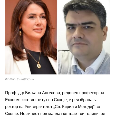
Фото: Принтскрин
Проф. д-р Биљана Ангелова, редовен професор на
Економскиот институт во Скопје, е реизбрана за
ректор на Универзитетот „Св. Кирил и Методиј“ во
Скопје. Нејзиниот нов мандат ќе трае три години, од