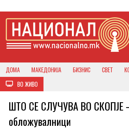
ДОМА
МАКЕДОНИЈА
БИЗНИС
СВЕТ
К
ВО ЖИВО
ШТО СЕ СЛУЧУВА ВО СКОПЈЕ –
обложувалници