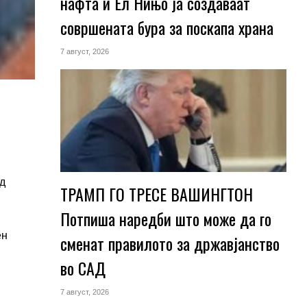
нафта и Ел Нињо ја создаваат
совршената бура за поскапа храна
7 август, 2026
од
ТРАМП ГО ТРЕСЕ ВАШИНГТОН
Потпиша наредби што може да го
ен
сменат правилото за државјанство
во САД
7 август, 2026