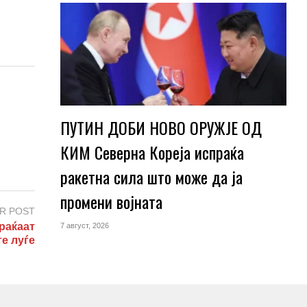
ПУТИН ДОБИ НОВО ОРУЖЈЕ ОД
КИМ Северна Кореја испраќа
ракетна сила што може да ја
промени војната
R POST
раќаат
7 август, 2026
те луѓе