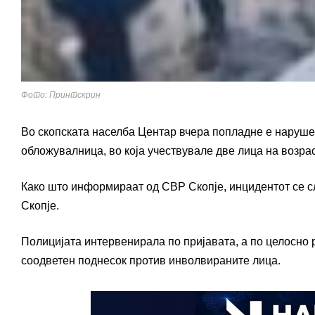
Фото: Принтскрин
Во скопската населба Центар вчера попладне е нарушен
обложувалница, во која учествувале две лица на возрас
Како што информираат од СВР Скопје, инцидентот се случ
Скопје.
Полицијата интервенирала по пријавата, а по целосно
соодветен поднесок против инволвираните лица.