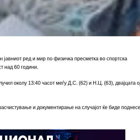
 јавниот ред и мир по физичка пресметка во спортска
т над 60 години.
ил околу 13:40 часот меѓу Д.С. (62) и Н.Ц. (63), двајцата 
 расчистување и документирање на случајот ќе биде поднес