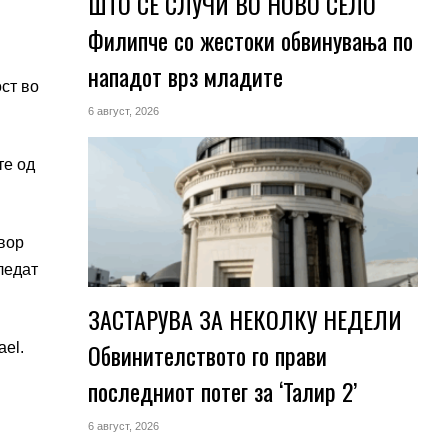
ШТО СЕ СЛУЧИ ВО НОВО СЕЛО
Филипче со жестоки обвинувања по
нападот врз младите
ст во
6 август, 2026
те од
овор
ледат
ЗАСТАРУВА ЗА НЕКОЛКУ НЕДЕЛИ
Обвинителството го прави
ael.
последниот потег за ‘Талир 2’
6 август, 2026