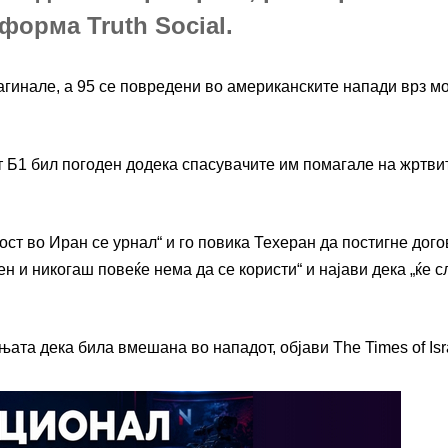
форма Truth Social.
агинале, а 95 се повредени во американските напади врз мо
т Б1 бил погоден додека спасувачите им помагале на жртви
мост во Иран се урнал“ и го повика Техеран да постигне дог
н и никогаш повеќе нема да се користи“ и најави дека „ќе с
та дека била вмешана во нападот, објави The Times of Isr