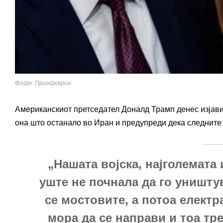
Фото: Принтскрин
Американскиот претседател Доналд Трамп денес изјави
она што останало во Иран и предупреди дека следните 
„Нашата војска, најголемата 
уште не почнала да го уништу
се мостовите, а потоа елект
мора да се направи и тоа тре