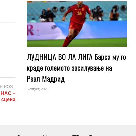
ЛУДНИЦА ВО ЛА ЛИГА Барса му го
краде големото засилување на
Реал Мадрид
R POST
6 август, 2026
 НАС –
а сцена