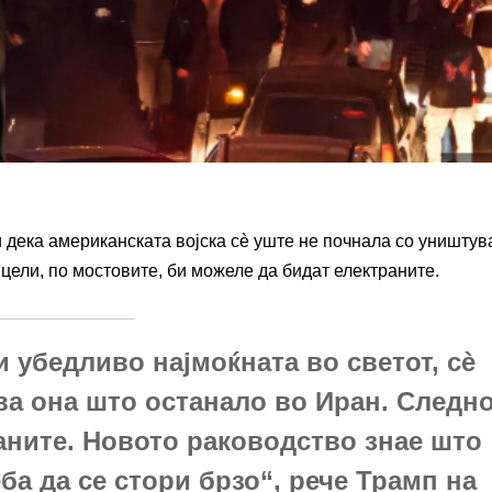
 дека американската војска сè уште не почнала со уништу
цели, по мостовите, би можеле да бидат електраните.
и убедливо најмоќната во светот, сè
ва она што останало во Иран. Следн
раните. Новото раководство знае што
ба да се стори брзо“, рече Трамп на