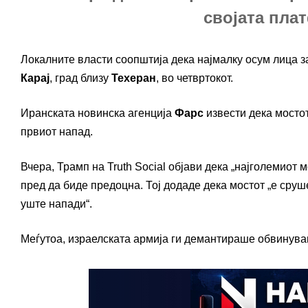
својата плат
Локалните власти соопштија дека најмалку осум лица з
Карај
, град близу
Техеран
, во четвртокот.
Иранската новинска агенција
Фарс
извести дека мосто
првиот напад.
Вчера, Трамп на Truth Social објави дека „најголемиот 
пред да биде предоцна. Тој додаде дека мостот „е сруше
уште напади“.
Меѓутоа, израелската армија ги демантираше обвинувања