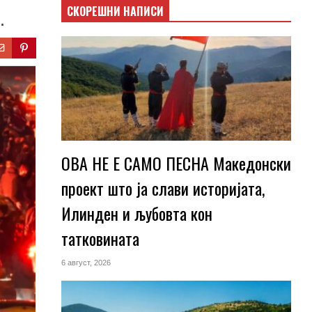
СКОРЕШНИ НАПИСИ
.
ОВА НЕ Е САМО ПЕСНА Македонски
проект што ја слави историјата,
Илинден и љубовта кон
татковината
6 август, 2026