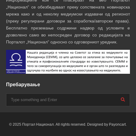
„Национал“ се обезбедуваат преку сопствената новинарска
мрежа како и од неколку медиумски издавачи од регионот
(преку регулирани договори за соработка/авторски права).
Бесплатно преземање содржини надвор од условите е
дозволено само во непосреден договор со редакцијата на
Порталот „Национал“ односно со одговорниот уредник.
Пребарување
© 2025 Портал Национал. All rights reserved. Designed by Payoncart.