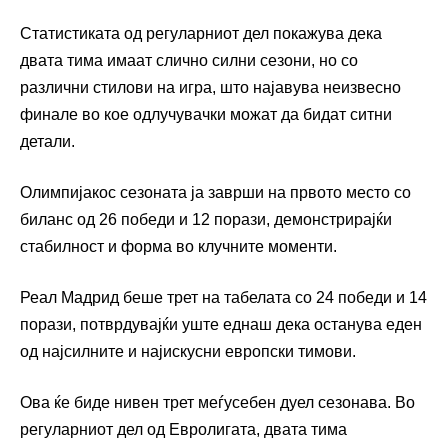
Статистиката од регуларниот дел покажува дека
двата тима имаат слично силни сезони, но со
различни стилови на игра, што најавува неизвесно
финале во кое одлучувачки можат да бидат ситни
детали.
Олимпијакос сезоната ја заврши на првото место со
биланс од 26 победи и 12 порази, демонстрирајќи
стабилност и форма во клучните моменти.
Реал Мадрид беше трет на табелата со 24 победи и 14
порази, потврдувајќи уште еднаш дека останува еден
од најсилните и најискусни европски тимови.
Ова ќе биде нивен трет меѓусебен дуел сезонава. Во
регуларниот дел од Евролигата, двата тима