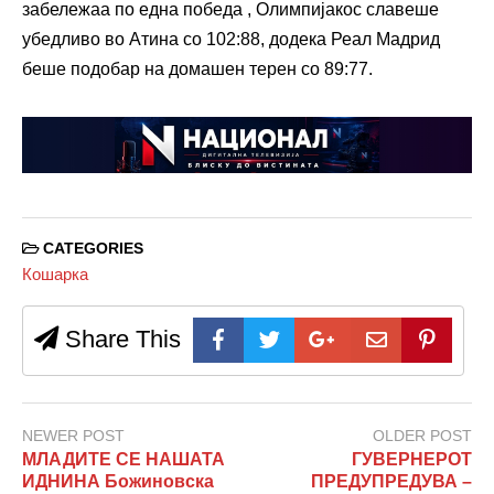
забележаа по една победа , Олимпијакос славеше
убедливо во Атина со 102:88, додека Реал Мадрид
беше подобар на домашен терен со 89:77.
CATEGORIES
Кошарка
Share This
NEWER POST
OLDER POST
МЛАДИТЕ СЕ НАШАТА
ГУВЕРНЕРОТ
ИДНИНА Божиновска
ПРЕДУПРЕДУВА –