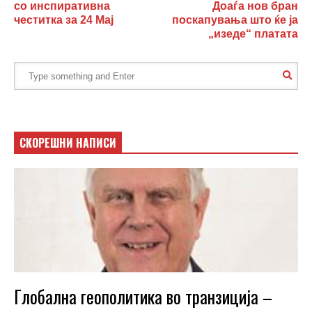
со инспиративна
Доаѓа нов бран
честитка за 24 Мај
поскапувања што ќе ја
„изеде“ платата
СКОРЕШНИ НАПИСИ
Глобална геополитика во транзиција –