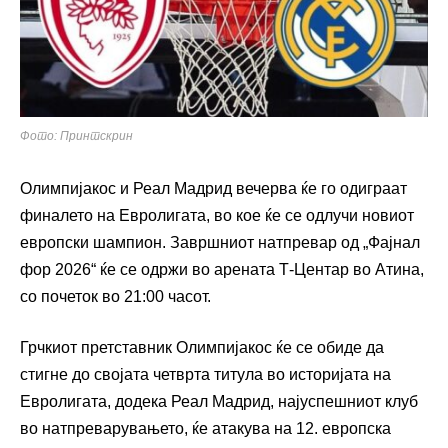
Фото: Принтскрин
Олимпијакос и Реал Мадрид вечерва ќе го одиграат
финалето на Евролигата, во кое ќе се одлучи новиот
европски шампион. Завршниот натпревар од „Фајнал
фор 2026“ ќе се одржи во арената Т-Центар во Атина,
со почеток во 21:00 часот.
Грчкиот претставник Олимпијакос ќе се обиде да
стигне до својата четврта титула во историјата на
Евролигата, додека Реал Мадрид, најуспешниот клуб
во натпреварувањето, ќе атакува на 12. европска