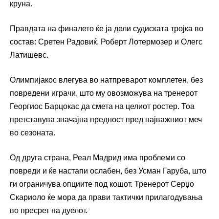
круна.
Правдата на финалето ќе ја дели судиската тројка во
состав: Сретен Радовиќ, Роберт Лотермозер и Олегс
Латишевс.
Олимпијакос влегува во натпреварот комплетен, без
повредени играчи, што му овозможува на тренерот
Георгиос Барцокас да смета на целиот ростер. Тоа
претставува значајна предност пред најважниот меч
во сезоната.
Од друга страна, Реал Мадрид има проблеми со
повреди и ќе настапи ослабен, без Усман Гаруба, што
ги ограничува опциите под кошот. Тренерот Серџо
Скариоло ќе мора да прави тактички прилагодувања
во пресрет на дуелот.