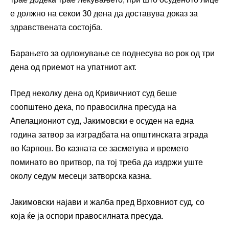
е должно на секои 30 дена да доставува доказ за
здравствената состојба.
Барањето за одложување се поднесува во рок од три
дена од приемот на упатниот акт.
Пред неколку дена од Кривичниот суд беше
соопштено дека, по правосилна пресуда на
Апелациониот суд, Јакимовски е осуден на една
година затвор за изградбата на општинската зграда
во Карпош. Во казната се засметува и времето
поминато во притвор, па тој треба да издржи уште
околу седум месеци затворска казна.
Јакимовски најави и жалба пред Врховниот суд, со
која ќе ја оспори правосилната пресуда.