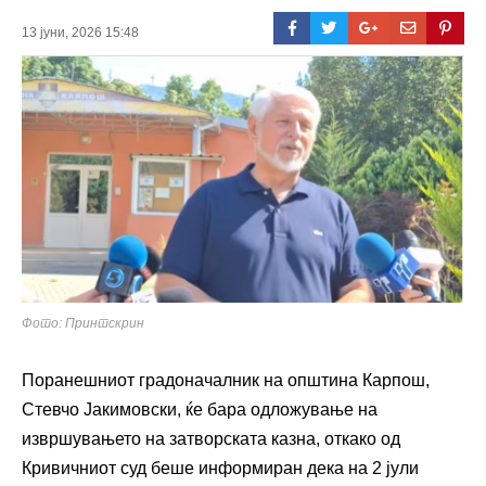
13 јуни, 2026 15:48
Фото: Принтскрин
Поранешниот градоначалник на општина Карпош,
Стевчо Јакимовски, ќе бара одложување на
извршувањето на затворската казна, откако од
Кривичниот суд беше информиран дека на 2 јули