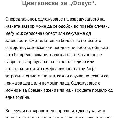
Цветковски за „Фокус“.
Според законот, одложување на извршувањето на
казната затвор може да се одобри во повеќе случаи,
меѓу кои: сериозна болест или лекување од
зависности, смрт или тешка болест во потесното
семејство, сезонски или неодложни работи, обврски
што би предизвикале значителна штета ако не се
завршат, завршување на школска година или
полагање испити, семејни околности кои би ја
загрозиле егзистенцијата, како и случаи поврзани со
грижа за деца или немоќни лица. Одложување е
можно и за бремени жени или мајки со дете помало од
една година.
Во случаи на здравствени причини, одложувањето
трае додека трае лекувањето, при што осуденото лице