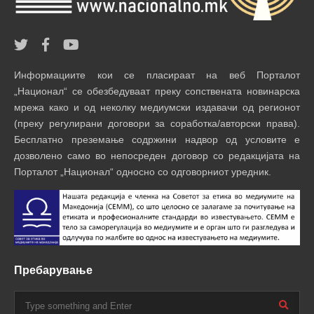
Информациите кои се пласираат на веб Порталот
„Национал“ се обезбедуваат преку сопствената новинарска
мрежа како и од неколку медиумски издавачи од регионот
(преку регулирани договори за соработка/авторски права).
Бесплатно преземање содржини надвор од условите е
дозволено само во непосреден договор со редакцијата на
Порталот „Национал“ односно со одговорниот уредник.
Пребарување