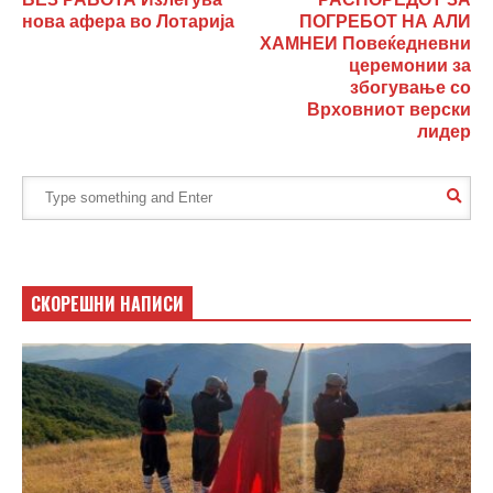
нова афера во Лотарија
ПОГРЕБОТ НА АЛИ
ХАМНЕИ Повеќедневни
церемонии за
збогување со
Врховниот верски
лидер
СКОРЕШНИ НАПИСИ