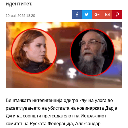
идентитет.
19 мај, 2025 18:20
Вештачката интелигенција одигра клучна улога во
расветлувањето на убиствата на новинарката Дарја
Дугина, соопшти претседателот на Истражниот
комитет на Руската Федерација, Александар