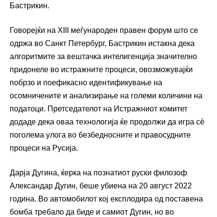
Бастрикин.
Говорејќи на XIII меѓународен правен форум што се
одржа во Санкт Петербург, Бастрикин истакна дека
алгоритмите за вештачка интелигенција значително
придонеле во истражните процеси, овозможувајќи
побрзо и поефикасно идентификување на
осомничените и анализирање на големи количини на
податоци. Претседателот на Истражниот комитет
додаде дека оваа технологија ќе продолжи да игра сè
поголема улога во безбедносните и правосудните
процеси на Русија.
Дарја Дугина, ќерка на познатиот руски филозоф
Александар Дугин, беше убиена на 20 август 2022
година. Во автомобилот кој експлодира од поставена
бомба требало да биде и самиот Дугин, но во