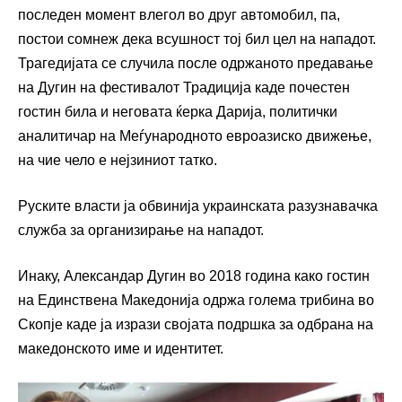
последен момент влегол во друг автомобил, па,
постои сомнеж дека всушност тој бил цел на нападот.
Трагедијата се случила после одржаното предавање
на Дугин на фестивалот Традиција каде почестен
гостин била и неговата ќерка Дарија, политички
аналитичар на Меѓународното евроазиско движење,
на чие чело е нејзиниот татко.
Руските власти ја обвинија украинската разузнавачка
служба за организирање на нападот.
Инаку, Александар Дугин во 2018 година како гостин
на Единствена Македонија одржа голема трибина во
Скопје каде ја изрази својата подршка за одбрана на
македонското име и идентитет.