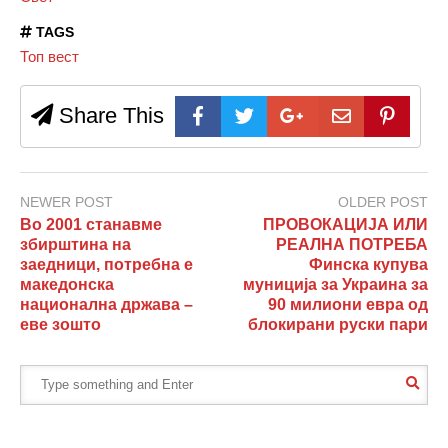
TAGS
Топ вест
Share This
NEWER POST
OLDER POST
Во 2001 станавме
ПРОВОКАЦИЈА ИЛИ
збирштина на
РЕАЛНА ПОТРЕБА
заедници, потребна е
Финска купува
македонска
муниција за Украина за
национална држава –
90 милиони евра од
еве зошто
блокирани руски пари