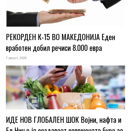
РЕКОРДЕН К-15 ВО МАКЕДОНИЈА Еден
вработен добил речиси 8.000 евра
7 август, 2026
ИДЕ НОВ ГЛОБАЛЕН ШОК Војни, нафта и
Ел Нињо ја создаваат совршената бура за