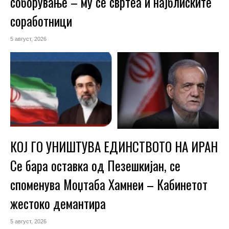
соборување – му се свртеа и најблиските
соработници
5 август, 2026
КОЈ ГО УНИШТУВА ЕДИНСТВОТО НА ИРАН
Се бара оставка од Пезешкијан, се
споменува Моџтаба Хамнеи – Кабинетот
жестоко демантира
5 август, 2026