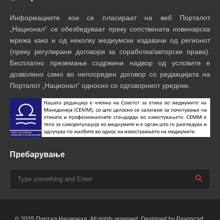
Информациите кои се пласираат на веб Порталот
„Национал“ се обезбедуваат преку сопствената новинарска
мрежа како и од неколку медиумски издавачи од регионот
(преку регулирани договори за соработка/авторски права).
Бесплатно преземање содржини надвор од условите е
дозволено само во непосреден договор со редакцијата на
Порталот „Национал“ односно со одговорниот уредник.
Пребарување
© 2025 Портал Национал. All rights reserved. Designed by Payoncart.