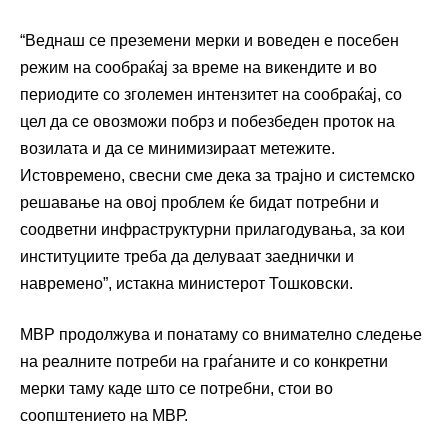
“Веднаш се преземени мерки и воведен е посебен
режим на сообраќај за време на викендите и во
периодите со зголемен интензитет на сообраќај, со
цел да се овозможи побрз и побезбеден проток на
возилата и да се минимизираат метежите.
Истовремено, свесни сме дека за трајно и системско
решавање на овој проблем ќе бидат потребни и
соодветни инфраструктурни прилагодувања, за кои
институциите треба да делуваат заеднички и
навремено”, истакна министерот Тошковски.
МВР продолжува и понатаму со внимателно следење
на реалните потреби на граѓаните и со конкретни
мерки таму каде што се потребни, стои во
соопштението на МВР.