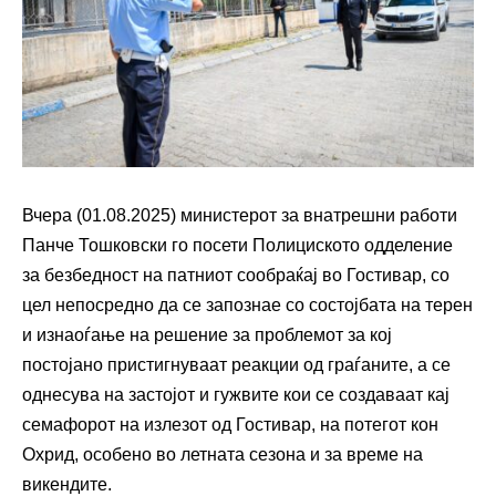
Вчера (01.08.2025) министерот за внатрешни работи
Панче Тошковски го посети Полициското одделение
за безбедност на патниот сообраќај во Гостивар, со
цел непосредно да се запознае со состојбата на терен
и изнаоѓање на решение за проблемот за кој
постојано пристигнуваат реакции од граѓаните, а се
однесува на застојот и гужвите кои се создаваат кај
семафорот на излезот од Гостивар, на потегот кон
Охрид, особено во летната сезона и за време на
викендите.