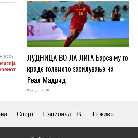
ЛУДНИЦА ВО ЛА ЛИГА Барса му го
R POST
магија
краде големото засилување на
еренот
Реал Мадрид
6 август, 2026
ена
Спорт
Национал ТВ
Во живо