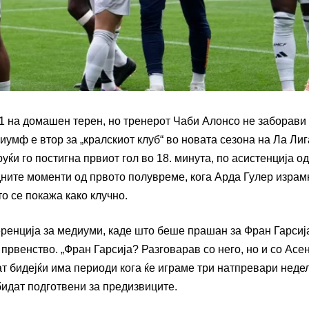
1 на домашен терен, но тренерот Чаби Алонсо не заборави 
иумф е втор за „кралскиот клуб“ во новата сезона на Ла Лиг
уќи го постигна првиот гол во 18. минута, по асистенција о
едните моменти од првото полувреме, кога Арда Гулер израм
о се покажа како клучно.
енција за медиуми, каде што беше прашан за Фран Гарсија
првенство. „Фран Гарсија? Разговарав со него, но и со Асе
ат бидејќи има периоди кога ќе играме три натпревари недел
 бидат подготвени за предизвиците.