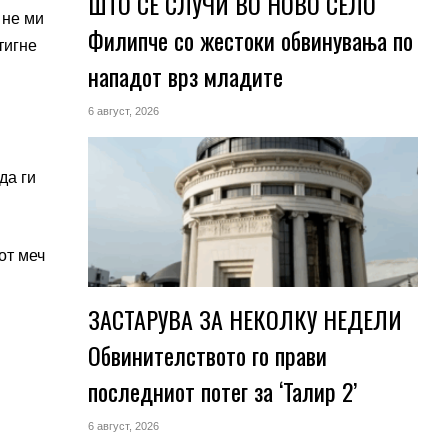
ШТО СЕ СЛУЧИ ВО НОВО СЕЛО
 не ми
Филипче со жестоки обвинувања по
тигне
нападот врз младите
6 август, 2026
да ги
от меч
ЗАСТАРУВА ЗА НЕКОЛКУ НЕДЕЛИ
Обвинителството го прави
последниот потег за ‘Талир 2’
6 август, 2026