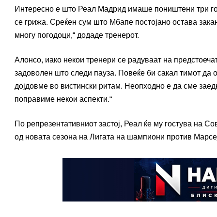
Интересно е што Реал Мадрид имаше поништени три гол
се грижа. Среќен сум што Мбапе постојано остава закан
многу погодоци,“ додаде тренерот.
Алонсо, иако некои тренери се радуваат на предстоеча
задоволен што следи пауза. Повеќе би сакал тимот да 
дојдовме во вистински ритам. Неопходно е да сме заедн
поправиме некои аспекти.“
По репрезентативниот застој, Реал ќе му гостува на Со
од новата сезона на Лигата на шампиони против Марсе