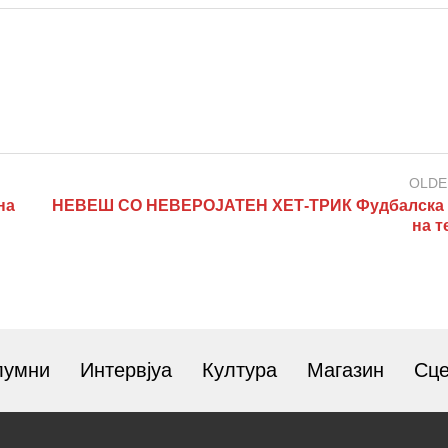
OLDE
на
НЕВЕШ СО НЕВЕРОЈАТЕН ХЕТ-ТРИК Фудбалска 
на т
лумни
Интервјуа
Култура
Магазин
Сц