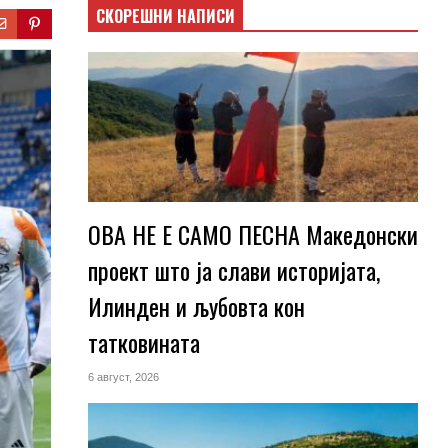
СКОРЕШНИ НАПИСИ
ОВА НЕ Е САМО ПЕСНА Македонски
проект што ја слави историјата,
Илинден и љубовта кон
татковината
6 август, 2026