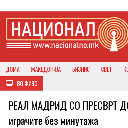
ДОМА
МАКЕДОНИЈА
БИЗНИС
СВЕТ
К
ВО ЖИВО
РЕАЛ МАДРИД СО ПРЕСВРТ ДО
играчите без минутажа