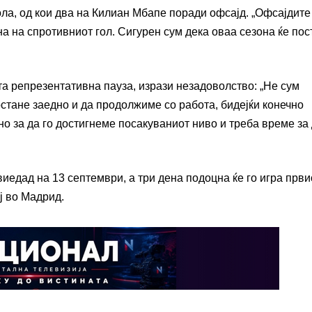
а, од кои два на Килиан Мбапе поради офсајд. „Офсајдите
а на спротивниот гол. Сигурен сум дека оваа сезона ќе пос
та репрезентативна пауза, изрази незадоволство: „Не сум
остане заедно и да продолжиме со работа, бидејќи конечно
о за да го достигнеме посакуваниот ниво и треба време за 
виедад на 13 септември, а три дена подоцна ќе го игра први
ј во Мадрид.