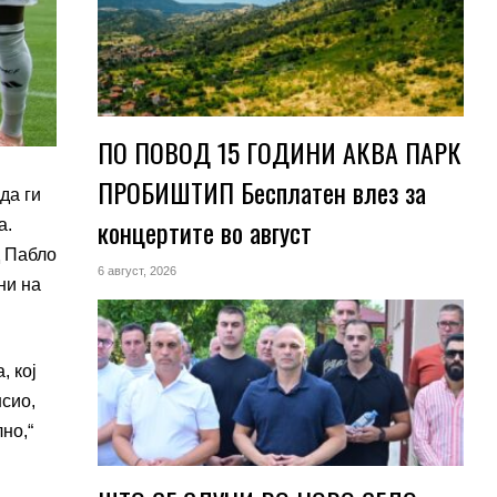
ПО ПОВОД 15 ГОДИНИ АКВА ПАРК
ПРОБИШТИП Бесплатен влез за
да ги
концертите во август
а.
д Пабло
6 август, 2026
ни на
, кој
нсио,
но,“