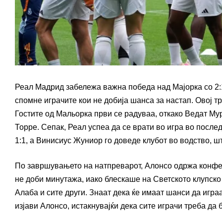
Реал Мадрид забележа важна победа над Мајорка со 2:
спомне играчите кои не добија шанса за настап. Овој тр
Гостите од Мальорка први се радуваа, откако Ведат Мур
Торре. Сепак, Реал успеа да се врати во игра во посл
1:1, а Винисиус Жуниор го доведе клубот во водство, шт
По завршувањето на натпреварот, Алонсо одржа конфер
не доби минутажа, иако блескаше на Светското клупско 
Алаба и сите други. Знаат дека ќе имаат шанси да игра
изјави Алонсо, истакнувајќи дека сите играчи треба да