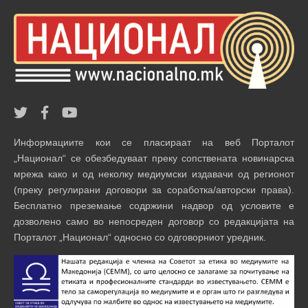
Информациите кои се пласираат на веб Порталот
„Национал“ се обезбедуваат преку сопствената новинарска
мрежа како и од неколку медиумски издавачи од регионот
(преку регулирани договори за соработка/авторски права).
Бесплатно преземање содржини надвор од условите е
дозволено само во непосреден договор со редакцијата на
Порталот „Национал“ односно со одговорниот уредник.