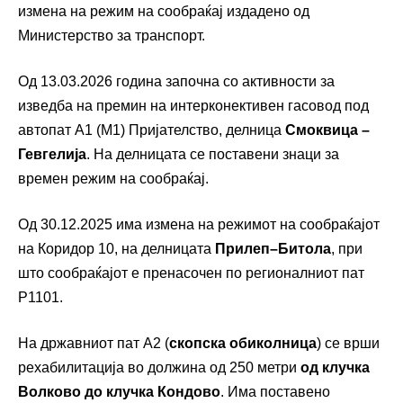
измена на режим на сообраќај издадено од
Министерство за транспорт.
Од 13.03.2026 година започна со активности за
изведба на премин на интерконективен гасовод под
автопат А1 (М1) Пријателство, делница
Смоквица –
Гевгелија
. На делницата се поставени знаци за
времен режим на сообраќај.
Од 30.12.2025 има измена на режимот на сообраќајот
на Коридор 10, на делницата
Прилеп–Битола
, при
што сообраќајот е пренасочен по регионалниот пат
Р1101.
На државниот пат А2 (
скопска обиколница
) се врши
рехабилитација во должина од 250 метри
од клучка
Волково до клучка Кондово
. Има поставено