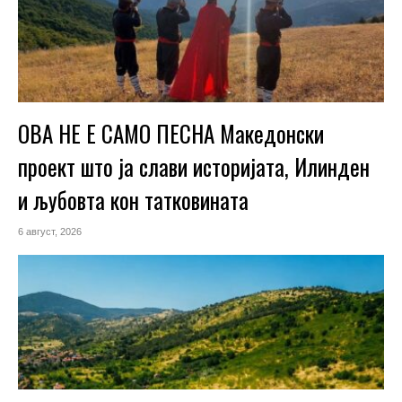
ОВА НЕ Е САМО ПЕСНА Македонски
проект што ја слави историјата, Илинден
и љубовта кон татковината
6 август, 2026