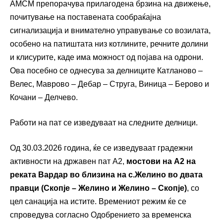
АМСМ препорачува прилагодена брзина на движење,
почитување на поставената сообраќајна
сигнализација и внимателно управување со возилата,
особено на патиштата низ котлините, речните долини
и клисурите, каде има можност од појава на одрони.
Ова посебно се однесува за делниците Катланово –
Велес, Маврово – Дебар – Струга, Виница – Берово и
Кочани – Делчево.
Работи на пат се изведуваат на следните делници.
Од 30.03.2026 година, ќе се изведуваат градежни
активности на државен пат А2,
мостови на А2 на
реката Вардар во близина на с.Желино во двата
правци (Скопје – Желино и Желино – Скопје)
, со
цел санација на истите. Времениот режим ќе се
спроведува согласно Одобрението за временска