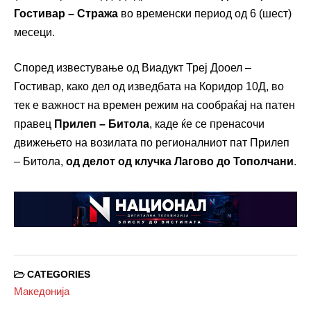
Гостивар – Стража
во временски период од 6 (шест)
месеци.
Според известување од Виадукт Треј Дооел –
Гостивар, како дел од изведбата на Коридор 10Д, во
тек е важност на времен режим на сообраќај на патен
правец
Прилеп – Битола
, каде ќе се пренасочи
движењето на возилата по регионалниот пат Прилеп
– Битола,
од делот од клучка Лагово до Тополчани
.
CATEGORIES
Македонија