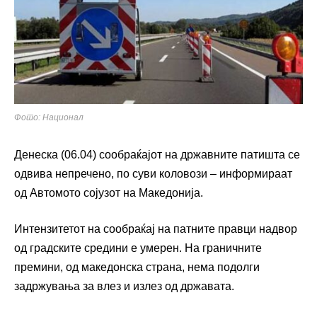
Фото: Национал
Денеска (06.04) сообраќајот на државните патишта се
одвива непречено, по суви коловози – информираат
од Автомото сојузот на Македонија.
Интензитетот на сообраќај на патните правци надвор
од градските средини е умерен. На граничните
премини, од македонска страна, нема подолги
задржувања за влез и излез од државата.