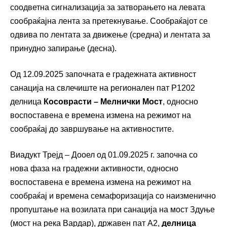
соодветна сигнализација за затворањето на левата
сообраќајна лента за претекнување. Сообраќајот се
одвива по лентата за движење (средна) и лентата за
принудно запирање (десна).
Од 12.09.2025 започната е градежната активност
санација на свлечиште на регионален пат Р1202
делница
Косоврасти – Мелнички Мост
, односно
воспоставена е времена измена на режимот на
сообраќај до завршување на активностите.
Виадукт Трејд – Дооел од 01.09.2025 г. започна со
нова фаза на градежни активности, односно
воспоставена е времена измена на режимот на
сообраќај и времена семафоризација со наизменично
пропуштање на возилата при санација на мост Здуње
(мост на река Вардар), државен пат А2,
делница