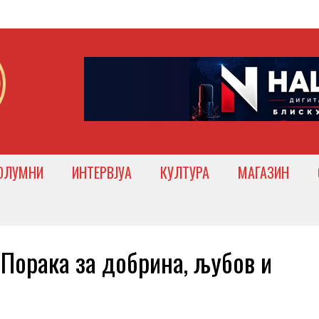
ОЛУМНИ
ИНТЕРВЈУА
КУЛТУРА
МАГАЗИН
орака за добрина, љубов и