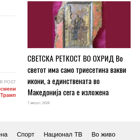
СВЕТСКА РЕТКОСТ ВО ОХРИД Во
светот има само триесетина вакви
икони, а единствената во
R POST
есмени
Македонија сега е изложена
 Трамп
7 август, 2026
ена
Спорт
Национал ТВ
Во живо