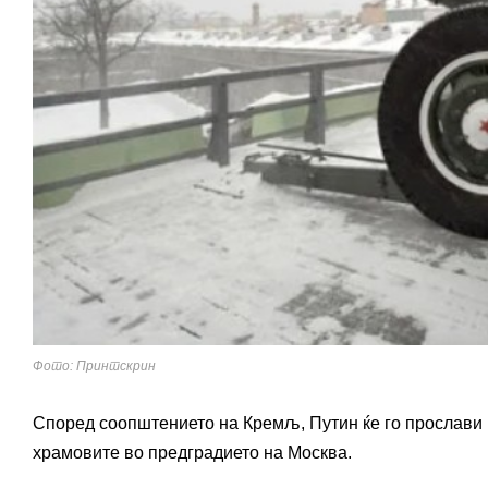
Фото: Принтскрин
Според соопштението на Кремљ, Путин ќе го прослави п
храмовите во предградието на Москва.