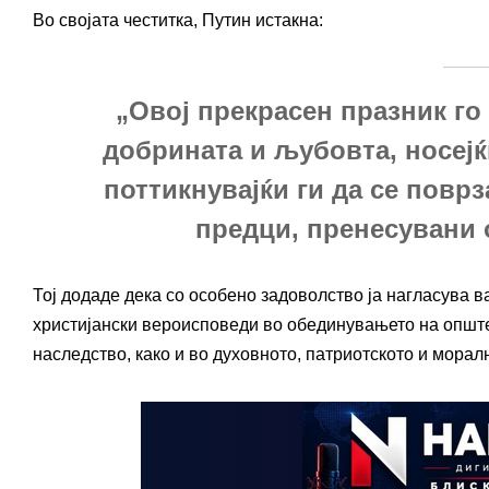
Во својата честитка, Путин истакна:
„Овој прекрасен празник го
добрината и љубовта, носејќ
поттикнувајќи ги да се повр
предци, пренесувани о
Тој додаде дека со особено задоволство ја нагласува в
христијански вероисповеди во обединувањето на опште
наследство, како и во духовното, патриотското и мора