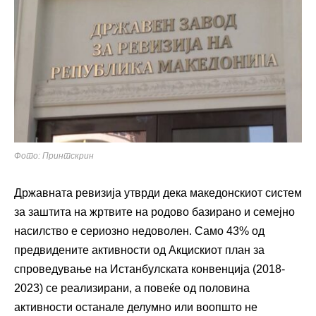
Фото: Принтскрин
Државната ревизија утврди дека македонскиот систем
за заштита на жртвите на родово базирано и семејно
насилство е сериозно недоволен. Само 43% од
предвидените активности од Акцискиот план за
спроведување на Истанбулската конвенција (2018-
2023) се реализирани, а повеќе од половина
активности останале делумно или воопшто не