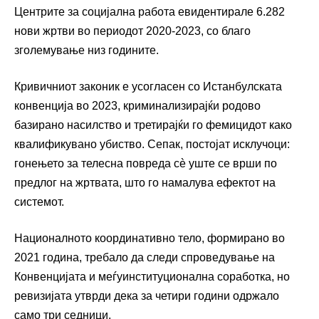
Центрите за социјална работа евидентирале 6.282
нови жртви во периодот 2020-2023, со благо
зголемување низ годините.
Кривичниот законик е усогласен со Истанбулската
конвенција во 2023, криминализирајќи родово
базирано насилство и третирајќи го фемицидот како
квалификувано убиство. Сепак, постојат исклучоци:
гонењето за телесна повреда сè уште се врши по
предлог на жртвата, што го намалува ефектот на
системот.
Националното координативно тело, формирано во
2021 година, требало да следи спроведување на
Конвенцијата и меѓуинституционална соработка, но
ревизијата утврди дека за четири години одржало
само три седници.