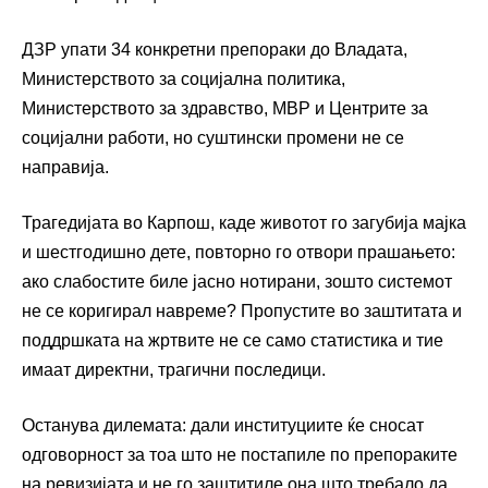
ДЗР упати 34 конкретни препораки до Владата,
Министерството за социјална политика,
Министерството за здравство, МВР и Центрите за
социјални работи, но суштински промени не се
направија.
Трагедијата во Карпош, каде животот го загубија мајка
и шестгодишно дете, повторно го отвори прашањето:
ако слабостите биле јасно нотирани, зошто системот
не се коригирал навреме? Пропустите во заштитата и
поддршката на жртвите не се само статистика и тие
имаат директни, трагични последици.
Останува дилемата: дали институциите ќе сносат
одговорност за тоа што не постапиле по препораките
на ревизијата и не го заштитиле она што требало да