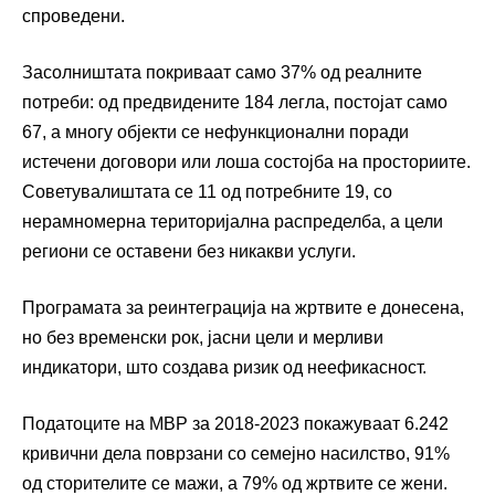
спроведени.
Засолништата покриваат само 37% од реалните
потреби: од предвидените 184 легла, постојат само
67, а многу објекти се нефункционални поради
истечени договори или лоша состојба на просториите.
Советувалиштата се 11 од потребните 19, со
нерамномерна територијална распределба, а цели
региони се оставени без никакви услуги.
Програмата за реинтеграција на жртвите е донесена,
но без временски рок, јасни цели и мерливи
индикатори, што создава ризик од неефикасност.
Податоците на МВР за 2018-2023 покажуваат 6.242
кривични дела поврзани со семејно насилство, 91%
од сторителите се мажи, а 79% од жртвите се жени.