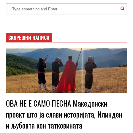
СКОРЕШНИ НАПИСИ
ОВА НЕ Е САМО ПЕСНА Македонски
проект што ја слави историјата, Илинден
и љубовта кон татковината