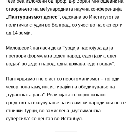
тези беа изложени од проф. д-р Зоран Милошевиќ на
отворањето на меѓународната научна конференција
„Пантурцизмот денес“
, одржана во Институтот за
политички студии во Белград, со учество на експерти
од 14 земји.
Милошевиќ нагласи дека Турција настојува да ја
претвори формулата „еден народ, еден јазик, еден
водач“ во „еден народ, една држава, еден водач“.
Пантурцизмот не е ист со неоотоманизмот – тој оди
чекор понатаму, инсистирајќи на обединување на
„туранската раса“. Религијата се користи како
средство за вклучување на исламски народи кои не се
етнички Турци, во замислена „муслиманска
суперсила“ со центар во Истанбул.