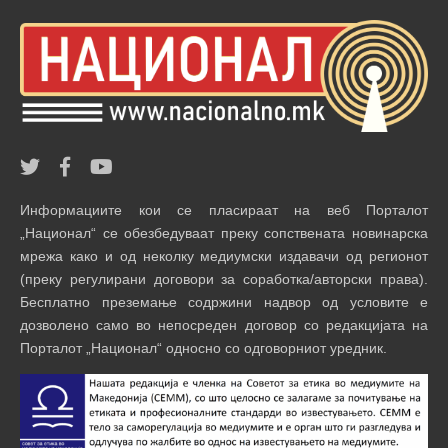
Информациите кои се пласираат на веб Порталот
„Национал“ се обезбедуваат преку сопствената новинарска
мрежа како и од неколку медиумски издавачи од регионот
(преку регулирани договори за соработка/авторски права).
Бесплатно преземање содржини надвор од условите е
дозволено само во непосреден договор со редакцијата на
Порталот „Национал“ односно со одговорниот уредник.