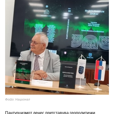
Фото: Национал
Пантурцизмот денес претставува геополитички