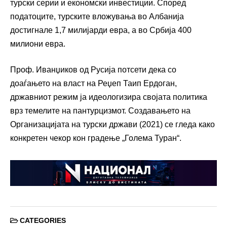
турски серии и економски инвестиции. Според
податоците, турските вложувања во Албанија
достигнале 1,7 милијарди евра, а во Србија 400
милиони евра.
Проф. Иванџиков од Русија потсети дека со
доаѓањето на власт на Реџеп Таип Ердоган,
државниот режим ја идеологизира својата политика
врз темелите на пантурцизмот. Создавањето на
Организацијата на турски држави (2021) се гледа како
конкретен чекор кон градење „Голема Туран“.
CATEGORIES