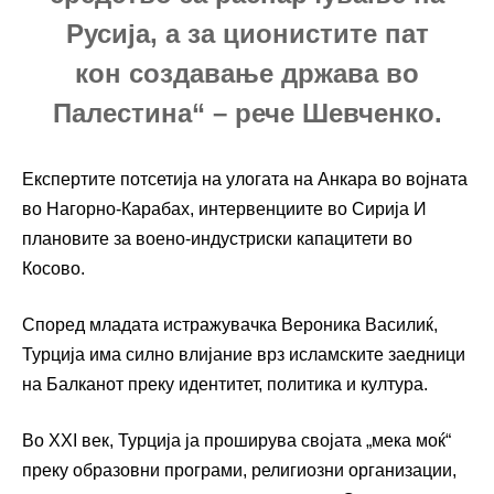
Русија, а за ционистите пат
кон создавање држава во
Палестина“ – рече Шевченко.
Експертите потсетија на улогата на Анкара во војната
во Нагорно-Карабах, интервенциите во Сирија И
плановите за воено-индустриски капацитети во
Косово.
Според младата истражувачка Вероника Василиќ,
Турција има силно влијание врз исламските заедници
на Балканот преку идентитет, политика и култура.
Во XXI век, Турција ја проширува својата „мека моќ“
преку образовни програми, религиозни организации,