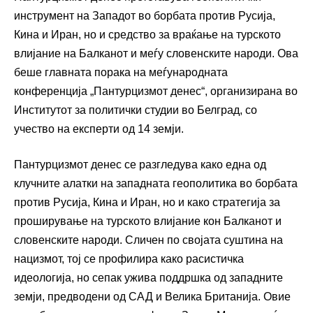
инструмент на Западот во борбата против Русија,
Кина и Иран, но и средство за враќање на турското
влијание на Балканот и меѓу словенските народи. Ова
беше главната порака на меѓународната
конференција „Пантурцизмот денес“, организирана во
Институтот за политички студии во Белград, со
учество на експерти од 14 земји.
Пантурцизмот денес се разгледува како една од
клучните алатки на западната геополитика во борбата
против Русија, Кина и Иран, но и како стратегија за
проширување на турското влијание кон Балканот и
словенските народи. Сличен по својата суштина на
нацизмот, тој се профилира како расистичка
идеологија, но сепак ужива поддршка од западните
земји, предводени од САД и Велика Британија. Овие