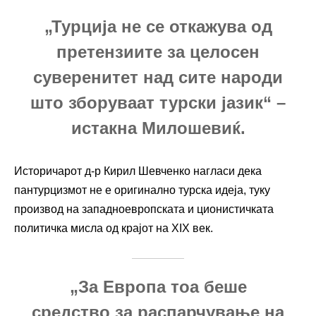
„Турција не се откажува од
претензиите за целосен
суверенитет над сите народи
што зборуваат турски јазик“ –
истакна Милошевиќ.
Историчарот д-р Кирил Шевченко нагласи дека
пантурцизмот не е оригинално турска идеја, туку
производ на западноевропската и ционистичката
политичка мисла од крајот на XIX век.
„За Европа тоа беше
средство за распарчување на