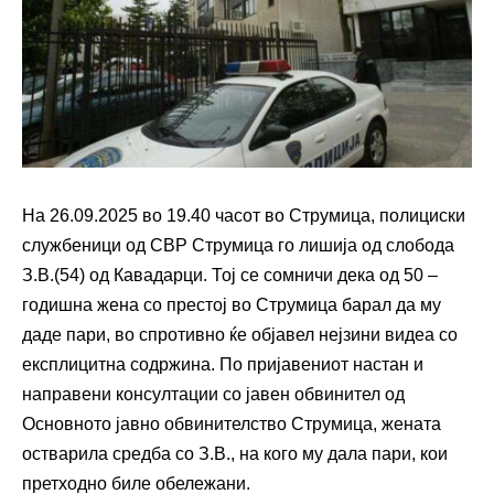
На 26.09.2025 во 19.40 часот во Струмица, полициски
службеници од СВР Струмица го лишија од слобода
З.В.(54) од Кавадарци. Тој се сомничи дека од 50 –
годишна жена со престој во Струмица барал да му
даде пари, во спротивно ќе објавел нејзини видеа со
експлицитна содржина. По пријавениот настан и
направени консултации со јавен обвинител од
Основното јавно обвинителство Струмица, жената
остварила средба со З.В., на кого му дала пари, кои
претходно биле обележани.