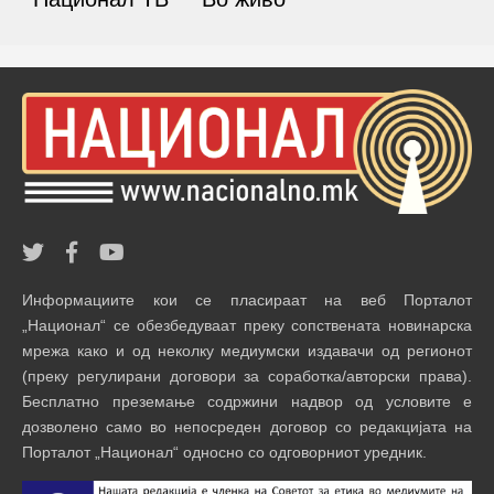
Информациите кои се пласираат на веб Порталот
„Национал“ се обезбедуваат преку сопствената новинарска
мрежа како и од неколку медиумски издавачи од регионот
(преку регулирани договори за соработка/авторски права).
Бесплатно преземање содржини надвор од условите е
дозволено само во непосреден договор со редакцијата на
Порталот „Национал“ односно со одговорниот уредник.