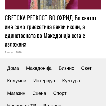
СВЕТСКА РЕТКОСТ ВО ОХРИД Во светот
има само триесетина вакви икони, а
единствената во Македонија сега е
изложена
7 август, 2026
Дома
Македонија
Бизнис
Свет
Колумни
Интервјуа
Култура
Магазин
Сцена
Спорт
Национал ТВ
Во живо