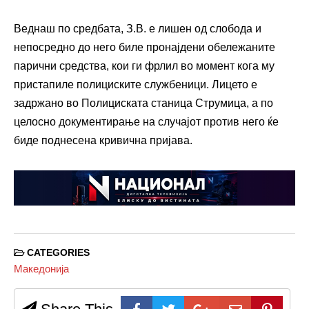
Веднаш по средбата, З.В. е лишен од слобода и
непосредно до него биле пронајдени обележаните
парични средства, кои ги фрлил во момент кога му
пристапиле полициските службеници. Лицето е
задржано во Полициската станица Струмица, а по
целосно документирање на случајот против него ќе
биде поднесена кривична пријава.
CATEGORIES
Македонија