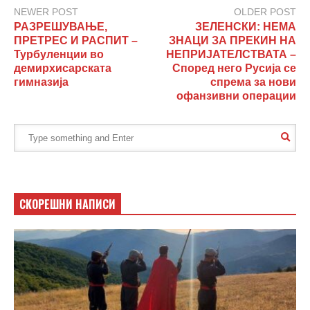
NEWER POST
OLDER POST
РАЗРЕШУВАЊЕ,
ЗЕЛЕНСКИ: НЕМА
ПРЕТРЕС И РАСПИТ –
ЗНАЦИ ЗА ПРЕКИН НА
Турбуленции во
НЕПРИЈАТЕЛСТВАТА –
демирхисарската
Според него Русија се
гимназија
спрема за нови
офанзивни операции
СКОРЕШНИ НАПИСИ