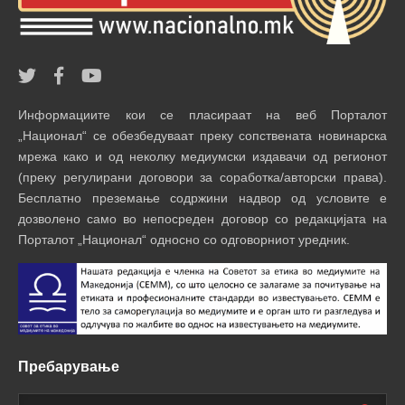
Информациите кои се пласираат на веб Порталот
„Национал“ се обезбедуваат преку сопствената новинарска
мрежа како и од неколку медиумски издавачи од регионот
(преку регулирани договори за соработка/авторски права).
Бесплатно преземање содржини надвор од условите е
дозволено само во непосреден договор со редакцијата на
Порталот „Национал“ односно со одговорниот уредник.
Пребарување