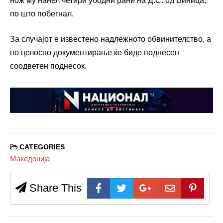
нож му нанел четири убодни рани на Д.С. од Виница,
по што побегнал.
За случајот е известено надлежното обвинителство, а
по целосно документирање ќе биде поднесен
соодветен поднесок.
CATEGORIES
Македонија
Share This