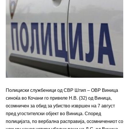
Полициски службеници од СВР Штип – ОВР Виница
синоќа во Кочани го привеле Н.В. (32) од Виница,
осомничен за обид за убиство извршен на 7 август
пред угостителски објект во Виница. Според
полицијата, по вербална расправија, осомничениот со