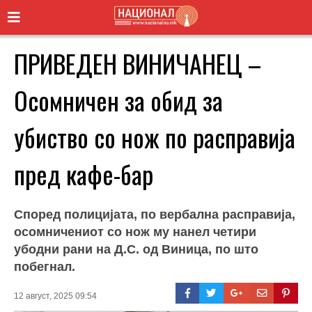
ПРИВЕДЕН ВИНИЧАНЕЦ –
Осомничен за обид за
убиство со нож по расправија
пред кафе-бар
Според полицијата, по вербална расправија,
осомничениот со нож му нанел четири
убодни рани на Д.С. од Виница, по што
побегнал.
12 август, 2025 09:54