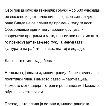
Овој прв циклус на генерички обуки – со 600 учесници
од локално и централно ниво – е јасен сигнал дека
оваа Влада не се плаши од промени, туку ги носи.
Обезбедивме врвни меѓународни обучувачи,
современи програми и методологии кои не само што
го пренесуваат знаењето, туку ја менуваат и
културата на работење, истакна тој и додаде:
Да се потсетиме каде бевме:
Неодамна, јавната администрација беше сведена на
политички плен. Наместо развој – партизација.
Наместо мотивација – страв и реваншизам. Наместо
обука – клиентелизам.
Претходната влада ја остави администрацијата