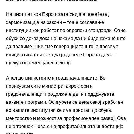
Нашиот пат кон Европската Унија е повеќе од
хармонизација на закони – тоа е создавање
институции кои работат по европски стандарди. Овие
обуки се доказ дека не чекаме да ни биде кажано што
да правиме. Ние сме генерацијата што ја презема
иницијативата и сака да ја донесе Европа дома –
преку современ јавен сектор.
Апел до министрите и градоначалниците: Ве
повикувам сите министри, директори и
градоначалници: продолжете да ги поддржувате
ваквите програми. Осигурете се дека секој вработен
во вашите институции ќе има пристап до обука,
менторство и можност за професионален развој. Ова
не е трошок – ова е најпрофитабилната инвестиција