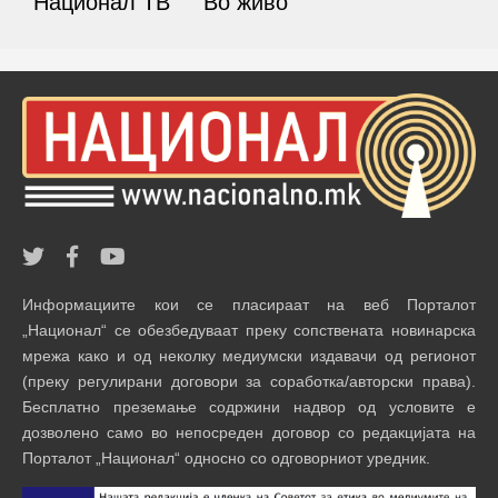
Национал ТВ
Во живо
Информациите кои се пласираат на веб Порталот
„Национал“ се обезбедуваат преку сопствената новинарска
мрежа како и од неколку медиумски издавачи од регионот
(преку регулирани договори за соработка/авторски права).
Бесплатно преземање содржини надвор од условите е
дозволено само во непосреден договор со редакцијата на
Порталот „Национал“ односно со одговорниот уредник.