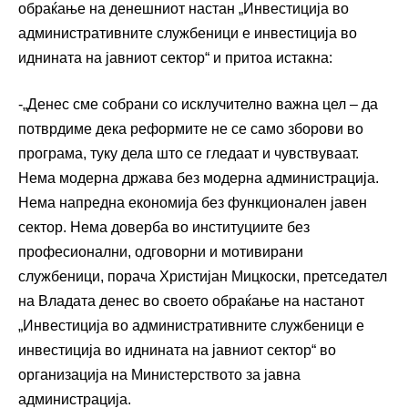
обраќање на денешниот настан „Инвестиција во
административните службеници е инвестиција во
иднината на јавниот сектор“ и притоа истакна:
-„Денес сме собрани со исклучително важна цел – да
потврдиме дека реформите не се само зборови во
програма, туку дела што се гледаат и чувствуваат.
Нема модерна држава без модерна администрација.
Нема напредна економија без функционален јавен
сектор. Нема доверба во институциите без
професионални, одговорни и мотивирани
службеници, порача Христијан Мицкоски, претседател
на Владата денес во своето обраќање на настанот
„Инвестиција во административните службеници е
инвестиција во иднината на јавниот сектор“ во
организација на Министерството за јавна
администрација.