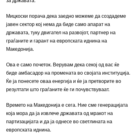
за државата.
Мицкоски порача дека заедно можеме да создадеме
јавен сектор кој нема да биде само апарат на
државата, туку двигател на развојот, партнер на
граѓаните и гарант на европската иднина на
Македонија.
Ова е само почеток. Верувам дека секој од вас ќе
биде амбасадор на промената во својата институција.
Ќе ја понесете оваа енергија и ќе ја претворите во
резултати што граѓаните ќе ги почувствуваат.
Времето на Македонија е сега. Ние сме генерацијата
која мора да ја извлече државата од мракот на
партизацијата и да ја однесе во светлината на
европската иднина.