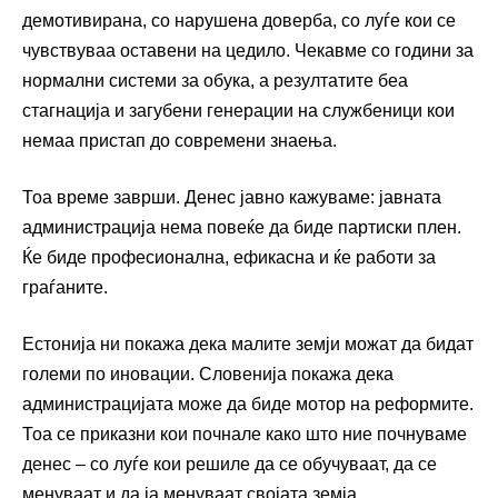
демотивирана, со нарушена доверба, со луѓе кои се
чувствуваа оставени на цедило. Чекавме со години за
нормални системи за обука, а резултатите беа
стагнација и загубени генерации на службеници кои
немаа пристап до современи знаења.
Тоа време заврши. Денес јавно кажуваме: јавната
администрација нема повеќе да биде партиски плен.
Ќе биде професионална, ефикасна и ќе работи за
граѓаните.
Естонија ни покажа дека малите земји можат да бидат
големи по иновации. Словенија покажа дека
администрацијата може да биде мотор на реформите.
Тоа се приказни кои почнале како што ние почнуваме
денес – со луѓе кои решиле да се обучуваат, да се
менуваат и да ја менуваат својата земја.