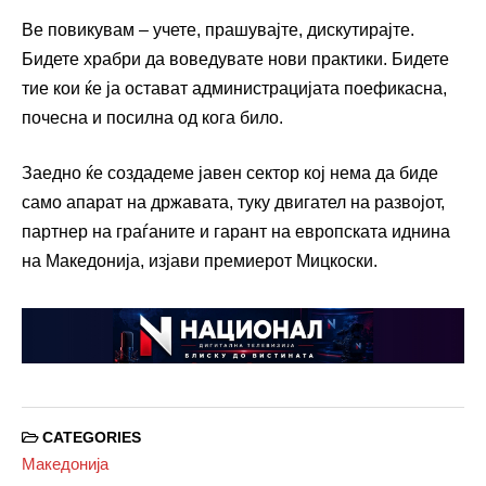
Ве повикувам – учете, прашувајте, дискутирајте.
Бидете храбри да воведувате нови практики. Бидете
тие кои ќе ја остават администрацијата поефикасна,
почесна и посилна од кога било.
Заедно ќе создадеме јавен сектор кој нема да биде
само апарат на државата, туку двигател на развојот,
партнер на граѓаните и гарант на европската иднина
на Македонија, изјави премиерот Мицкоски.
CATEGORIES
Македонија