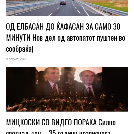
ОД ЕЛБАСАН ДО ЌАФАСАН ЗА САМО 30
МИНУТИ Нов дел од автопатот пуштен во
сообраќај
9 август, 2026
МИЦКОСКИ СО ВИДЕО ПОРАКА Силно
светнал ден – 35 години незвисност