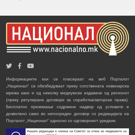
Информациите кои се пласираат на веб Порталот
„Национал“ се обезбедуваат преку сопствената новинарска
мрежа како и од неколку медиумски издавачи од регионот
(преку регулирани договори за соработка/авторски права).
Бесплатно преземање содржини надвор од условите е
дозволено само во непосреден договор со редакцијата на
Порталот „Национал“ односно со одговорниот уредник.