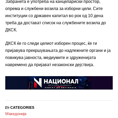
Забранета е употреба на канцелариски простор,
опрема и службени возила за изборни цели. Сите
институции со државен капитал во рок од 10 дена
треба да достават список на службените возила до
ДКСК.
ДКСК ќе го следи целиот изборен процес, ќе ги
пријавува прекршувањата до надлежните органи и ја
повикува јавноста, медиумите и здруженијата
навремено да пријават незаконски дејствија.
CATEGORIES
Македонија