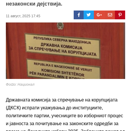
незаконски дејствија.
11 август, 2025 17:45
Фото: Национал
Државната комисија за спречување на корупцијата
(ДКСК) испрати укажувања до институциите,
политичките партии, учесниците во изборниот процес
и јавноста за почитување на законските одредби за