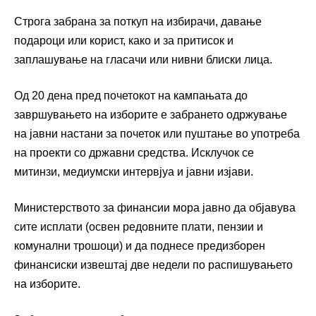
Строга забрана за поткуп на избирачи, давање
подароци или корист, како и за притисок и
заплашување на гласачи или нивни блиски лица.
Од 20 дена пред почетокот на кампањата до
завршувањето на изборите е забрането одржување
на јавни настани за почеток или пуштање во употреба
на проекти со државни средства. Исклучок се
митинзи, медиумски интервјуа и јавни изјави.
Министерството за финансии мора јавно да објавува
сите исплати (освен редовните плати, пензии и
комунални трошоци) и да поднесе предизборен
финансиски извештај две недели по распишувањето
на изборите.