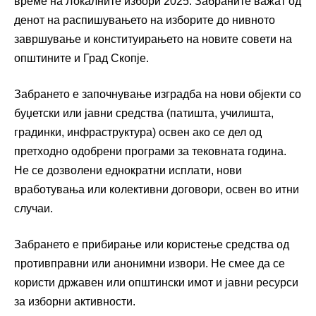
време на Локалните избори 2025. Забраните важат од
денот на распишувањето на изборите до нивното
завршување и конституирањето на новите совети на
општините и Град Скопје.
Забрането е започнување изградба на нови објекти со
буџетски или јавни средства (патишта, училишта,
градинки, инфраструктура) освен ако се дел од
претходно одобрени програми за тековната година.
Не се дозволени еднократни исплати, нови
вработувања или колективни договори, освен во итни
случаи.
Забрането е прибирање или користење средства од
противправни или анонимни извори. Не смее да се
користи државен или општински имот и јавни ресурси
за изборни активности.