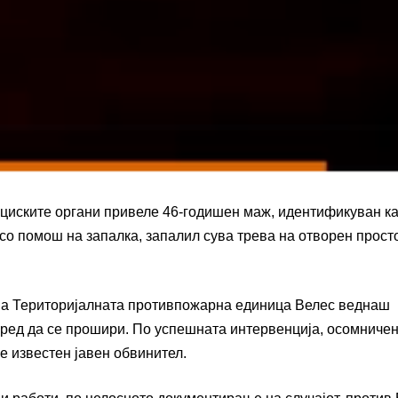
ициските органи привеле 46-годишен маж, идентификуван к
со помош на запалка, запалил сува трева на отворен прост
 на Територијалната противпожарна единица Велес веднаш
 пред да се прошири. По успешната интервенција, осомниче
е известен јавен обвинител.