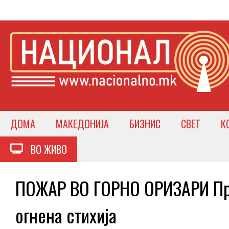
ДОМА
МАКЕДОНИЈА
БИЗНИС
СВЕТ
К
ВО ЖИВО
ПОЖАР ВО ГОРНО ОРИЗАРИ При
огнена стихија