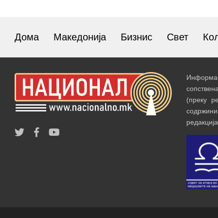
Дома
Македонија
Бизнис
Свет
Ко
Информац
сопствен
(преку р
содржин
редакција