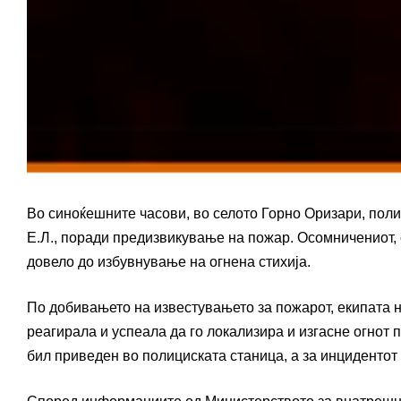
Во синоќешните часови, во селото Горно Оризари, пол
Е.Л., поради предизвикување на пожар. Осомничениот, 
довело до избувнување на огнена стихија.
По добивањето на известувањето за пожарот, екипата
реагирала и успеала да го локализира и изгасне огнот
бил приведен во полициската станица, а за инцидентот 