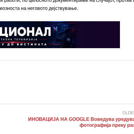
работи, по целосното документирање на случајот, против Е
иозноста на неговото дејствување.
OLDE
ИНОВАЦИЈА НА GOOGLE Воведува уредув
фотографија преку ра