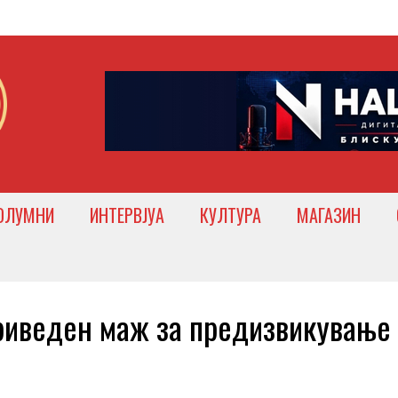
ОЛУМНИ
ИНТЕРВЈУА
КУЛТУРА
МАГАЗИН
веден маж за предизвикување 