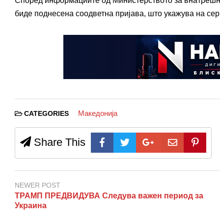
Според информациите од Министерството за внатрешни 
биде поднесена соодветна пријава, што укажува на сер
Македонија
CATEGORIES
Share This
NEWER POST
ТРАМП ПРЕДВИДУВА Следува важен период за
Украина