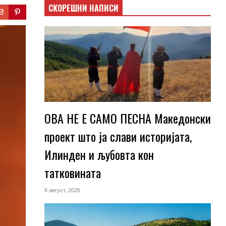
СКОРЕШНИ НАПИСИ
ОВА НЕ Е САМО ПЕСНА Македонски
проект што ја слави историјата,
Илинден и љубовта кон
татковината
6 август, 2026