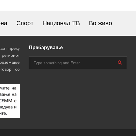
ена
Спорт
Национал ТВ
Во живо
Пребарување
аат преку
 регионот
преземање
говор со