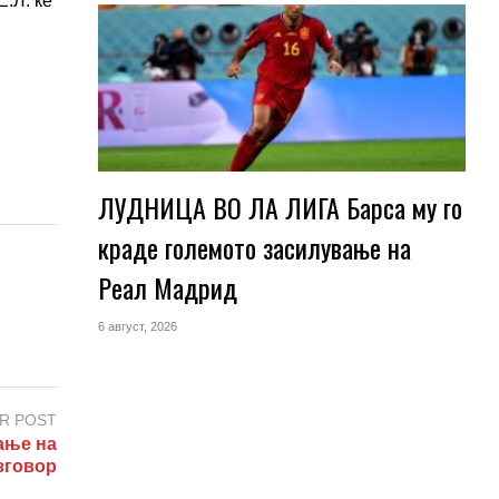
.Л. ќе
ЛУДНИЦА ВО ЛА ЛИГА Барса му го
краде големото засилување на
Реал Мадрид
6 август, 2026
R POST
ање на
зговор