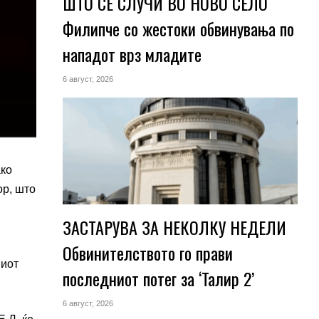
ШТО СЕ СЛУЧИ ВО НОВО СЕЛО
Филипче со жестоки обвинувања по
нападот врз младите
6 август, 2026
ако
ор, што
ЗАСТАРУВА ЗА НЕКОЛКУ НЕДЕЛИ
Обвинителството го прави
ниот
последниот потег за ‘Талир 2’
6 август, 2026