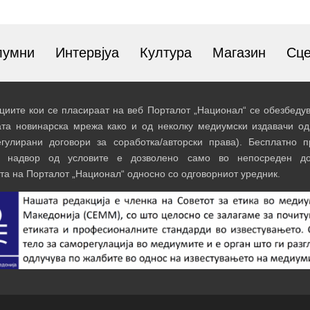
лумни
Интервјуа
Култура
Магазин
Сц
иите кои се пласираат на веб Порталот „Национал“ се обезбедув
ата новинарска мрежа како и од неколку медиумски издавачи од
егулирани договори за соработка/авторски права). Бесплатно 
и надвор од условите е дозволено само во непосреден до
та на Порталот „Национал“ односно со одговорниот уредник.