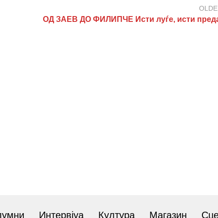
OLDE
ОД ЗАЕВ ДО ФИЛИПЧЕ Исти луѓе, исти пред
лумни
Интервјуа
Култура
Магазин
Сц