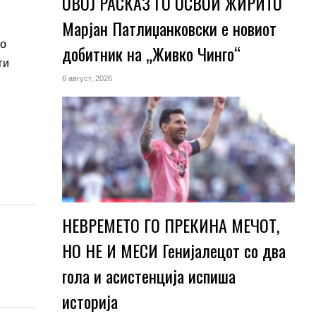
ОВОЈ РАСКАЗ ГО ОСВОИ ЖИРИТО
Марјан Патлиџанковски е новиот
то
добитник на „Живко Чинго“
ги
6 август, 2026
НЕВРЕМЕТО ГО ПРЕКИНА МЕЧОТ,
НО НЕ И МЕСИ Генијалецот со два
гола и асистенција испиша
историја