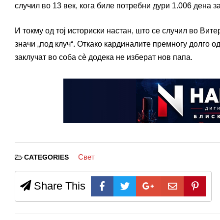
случил во 13 век, кога биле потребни дури 1.006 дена з
И токму од тој историски настан, што се случил во Вит
значи „под клуч“. Откако кардиналите премногу долго о
заклучат во соба сè додека не изберат нов папа.
Свет
CATEGORIES
Share This