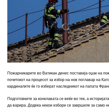
Пожарникарите во Ватикан денес поставија оџак на пок
почетокот на процесот за избор на нов поглавар на Кат
кардиналите ќе го изберат наследникот на папата Франц
Подготовките за конклавата се веќе во тек, а историј
да варира. Додека некои избори се завршиле за само не