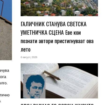
ГАЛИЧНИК СТАНУВА СВЕТСКА
УМЕТНИЧКА СЦЕНА Еве кои
познати автори пристигнуваат ова
лето
6 август, 2026
ачува
кога
олго.
стично
е