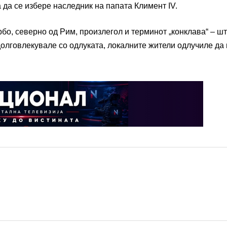
а да се избере наследник на папата Климент IV.
ербо, северно од Рим, произлегол и терминот „конклава“ – ш
долговлекувале со одлуката, локалните жители одлучиле да 