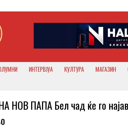
ОЛУМНИ
ИНТЕРВЈУА
КУЛТУРА
МАГАЗИН
А НОВ ПАПА Бел чад ќе го наја
њо