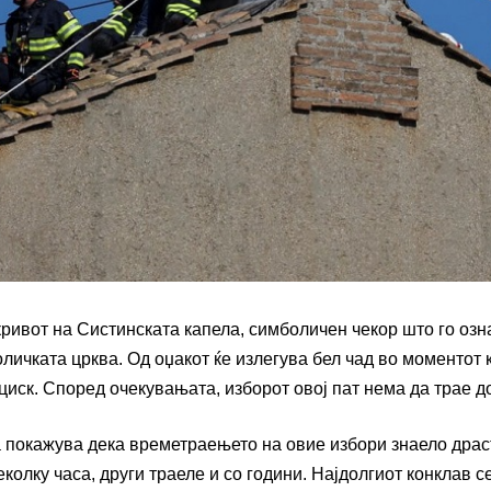
ривот на Систинската капела, симболичен чекор што го озн
оличката црква. Од оџакот ќе излегува бел чад во моментот 
иск. Според очекувањата, изборот овој пат нема да трае д
ата покажува дека времетраењето на овие избори знаело дра
колку часа, други траеле и со години. Најдолгиот конклав с