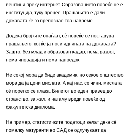
вештини преку интернет. Образованието повеќе не е
институција, туку процес. Прашањето е дали
државата ќе го препознае тоа навреме.
Додека бројките опаѓаат, сè повеќе се поставува
прашањето: кој ќе ја носи иднината на државата?
Зашто, без млад и образован кадар, нема развој,
нема иновација и нема напредок.
Не секој мора да биде академик, но секое општество
мора да ја цени мислата. А кај нас, се чини, мислата
сè поретко се плаќа. Билетот во еден правец до
странство, за жал, и натаму вреди повеќе од
факултетска диплома.
На пример, статистичките податоци велат дека сè
помалку матуранти во САД се одлучуваат да