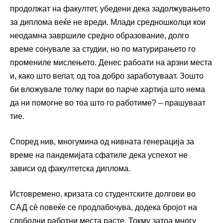
продолжат на факултет, убедени дека задолжувањето
за диплома веќе не вреди. Млади средношколци кои
неодамна завршиле средно образование, долго
време сонувале за студии, но по матурирањето го
промениле мислењето. Денес рабоати на арзни места
и, како што велат, од тоа добро заработуваат. Зошто
би вложувале толку пари во парче хартија што нема
да ни помогне во тоа што го работиме? – прашуваат
тие.
Според нив, многумина од нивната генерација за
време на пандемијата сфатиле дека успехот не
зависи од факултетска диплома.
Истовремено, кризата со студентските долгови во
САД сè повеќе се продлабочува, додека бројот на
слободни работни места расте. Токму затоа многу