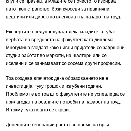
клупи се празнат, а младите сè почесто го избираат
патот кон странство, брзи курсеви за практични
вештини или директно влегуваат на пазарот на труд.
Експертите предупредуваат дека младите ја губат
вербата во вредноста на факултетската диплома.
Многумина гледаат како нивни пријатели со завршени
студии работат во маркети, на шалтери или се
иселени и се занимаваат со сосема други професии.
Тоа создава впечаток дека образованието не е
инвестиција, туку трошок и изгубени години.
Проблемот е во тоа што факултетите не успеале да се
прилагодат на реалните потреби на пазарот на труд.
И токму тука нешто се скрши.
Денешните генерации растат во време на брзи