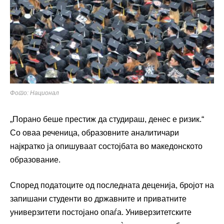
Фото: Национал
„Порано беше престиж да студираш, денес е ризик.“
Со оваа реченица, образовните аналитичари
најкратко ја опишуваат состојбата во македонското
образование.
Според податоците од последната деценија, бројот на
запишани студенти во државните и приватните
универзитети постојано опаѓа. Универзитетските