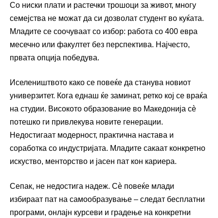
Со ниски плати и растечки трошоци за живот, многу
семејства не можат да си дозволат студент во куќата.
Младите се соочуваат со избор: работа со 400 евра
месечно или факултет без перспектива. Најчесто,
првата опција победува.
Иселеништвото како се повеќе да станува новиот
универзитет. Кога еднаш ќе заминат, ретко кој се враќа
на студии. Високото образование во Македонија сè
потешко ги привлекува новите генерации.
Недостигаат модерност, практична настава и
соработка со индустријата. Младите сакаат конкретно
искуство, менторство и јасен пат кон кариера.
Сепак, не недостига надеж. Сè повеќе млади
избираат пат на самообразување – следат бесплатни
програми, онлајн курсеви и градење на конкретни