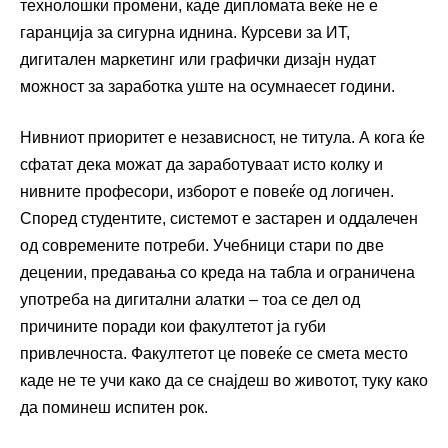
технолошки промени, каде дипломата веќе не е
гаранција за сигурна иднина. Курсеви за ИТ,
дигитален маркетинг или графички дизајн нудат
можност за заработка уште на осумнаесет години.
Нивниот приоритет е независност, не титула. А кога ќе
сфатат дека можат да заработуваат исто колку и
нивните професори, изборот е повеќе од логичен.
Според студентите, системот е застарен и оддалечен
од современите потреби. Учебници стари по две
децении, предавања со креда на табла и ограничена
употреба на дигитални алатки – тоа се дел од
причините поради кои факултетот ја губи
привлечноста. Факултетот це повеќе се смета место
каде не те учи како да се снајдеш во животот, туку како
да поминеш испитен рок.