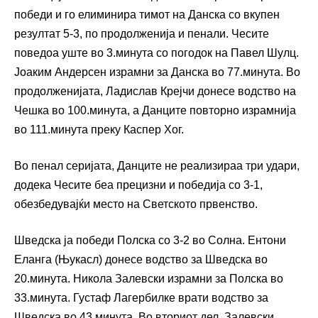
победи и го елиминира тимот на Данска со вкупен
резултат 5-3, по продолженија и пенали. Чесите
поведоа уште во 3.минута со погодок на Павел Шулц.
Јоаким Андерсен израмни за Данска во 77.минута. Во
продолженијата, Ладислав Крејчи донесе водство на
Чешка во 100.минута, а Данците повторно израмнија
во 111.минута преку Каспер Хог.
Во пенал серијата, Данците не реализираа три удари,
додека Чесите беа прецизни и победија со 3-1,
обезбедувајќи место на Светското првенство.
Шведска ја победи Полска со 3-2 во Солна. Ентони
Еланга (Њукасл) донесе водство за Шведска во
20.минута. Никола Залевски израмни за Полска во
33.минута. Густаф Лагербилке врати водство за
Шведска во 43.минута. Во вториот дел, Залевски