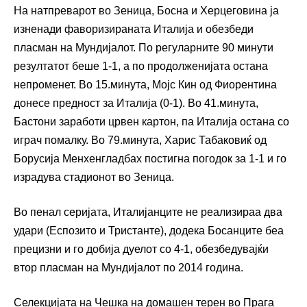
На натпреварот во Зеница, Босна и Херцеговина ја
изненади фаворизираната Италија и обезбеди
пласман на Мундијалот. По регуларните 90 минути
резултатот беше 1-1, а по продолженијата остана
непроменет. Во 15.минута, Мојс Кин од Фиорентина
донесе предност за Италија (0-1). Во 41.минута,
Бастони заработи црвен картон, па Италија остана со
играч помалку. Во 79.минута, Харис Табаковиќ од
Борусија Менхенгладбах постигна погодок за 1-1 и го
израдува стадионот во Зеница.
Во пенал серијата, Италијанците не реализираа два
удари (Еспозито и Тристанте), додека Босанците беа
прецизни и го добија дуелот со 4-1, обезбедувајќи
втор пласман на Мундијалот по 2014 година.
Селекцијата на Чешка на домашен терен во Прага