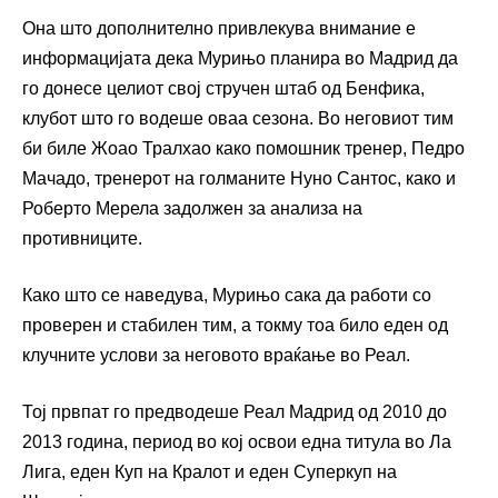
Она што дополнително привлекува внимание е
информацијата дека Мурињо планира во Мадрид да
го донесе целиот свој стручен штаб од Бенфика,
клубот што го водеше оваа сезона. Во неговиот тим
би биле Жоао Тралхао како помошник тренер, Педро
Мачадо, тренерот на голманите Нуно Сантос, како и
Роберто Мерела задолжен за анализа на
противниците.
Како што се наведува, Мурињо сака да работи со
проверен и стабилен тим, а токму тоа било еден од
клучните услови за неговото враќање во Реал.
Тој првпат го предводеше Реал Мадрид од 2010 до
2013 година, период во кој освои една титула во Ла
Лига, еден Куп на Кралот и еден Суперкуп на