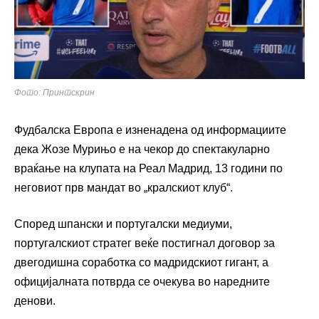
Фото: Принтскрин
Фудбалска Европа е изненадена од информациите
дека Жозе Мурињо е на чекор до спектакуларно
враќање на клупата на Реал Мадрид, 13 години по
неговиот прв мандат во „кралскиот клуб“.
Според шпански и португалски медиуми,
португалскиот стратег веќе постигнал договор за
двегодишна соработка со мадридскиот гигант, а
официјалната потврда се очекува во наредните
денови.