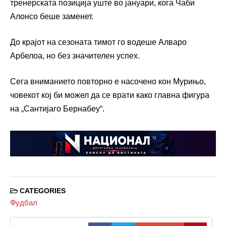
тренерската позиција уште во јануари, кога Чаби
Алонсо беше заменет.
До крајот на сезоната тимот го водеше Алваро
Арбелоа, но без значителен успех.
Сега вниманието повторно е насочено кон Мурињо,
човекот кој би можел да се врати како главна фигура
на „Сантијаго Бернабеу“.
CATEGORIES
Фудбал