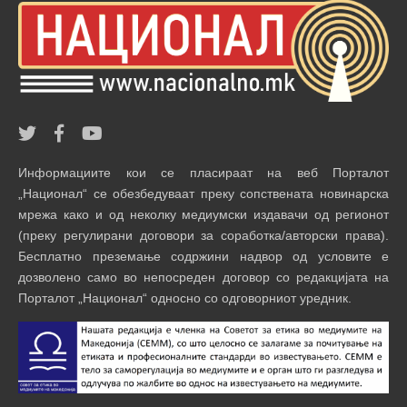
Информациите кои се пласираат на веб Порталот
„Национал“ се обезбедуваат преку сопствената новинарска
мрежа како и од неколку медиумски издавачи од регионот
(преку регулирани договори за соработка/авторски права).
Бесплатно преземање содржини надвор од условите е
дозволено само во непосреден договор со редакцијата на
Порталот „Национал“ односно со одговорниот уредник.