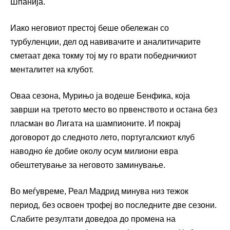
Шпанија.
Иако неговиот престој беше обележан со
турбуленции, дел од навивачите и аналитичарите
сметаат дека токму тој му го врати победничкиот
менталитет на клубот.
Оваа сезона, Мурињо ја водеше Бенфика, која
заврши на третото место во првенството и остана без
пласман во Лигата на шампионите. И покрај
договорот до следното лето, португалскиот клуб
наводно ќе добие околу осум милиони евра
обештетување за неговото заминување.
Во меѓувреме, Реал Мадрид минува низ тежок
период, без освоен трофеј во последните две сезони.
Слабите резултати доведоа до промена на