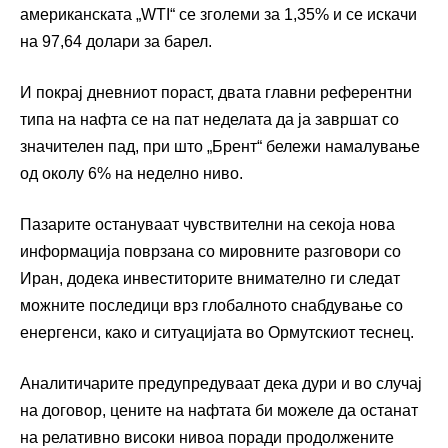
американската „WTI“ се зголеми за 1,35% и се искачи
на 97,64 долари за барел.
И покрај дневниот пораст, двата главни референтни
типа на нафта се на пат неделата да ја завршат со
значителен пад, при што „Брент“ бележи намалување
од околу 6% на неделно ниво.
Пазарите остануваат чувствителни на секоја нова
информација поврзана со мировните разговори со
Иран, додека инвеститорите внимателно ги следат
можните последици врз глобалното снабдување со
енергенси, како и ситуацијата во Ормутскиот теснец.
Аналитичарите предупредуваат дека дури и во случај
на договор, цените на нафтата би можеле да останат
на релативно високи нивоа поради продолжените