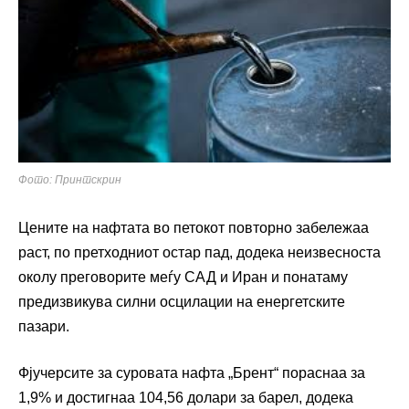
Фото: Принтскрин
Цените на нафтата во петокот повторно забележаа
раст, по претходниот остар пад, додека неизвесноста
околу преговорите меѓу САД и Иран и понатаму
предизвикува силни осцилации на енергетските
пазари.
Фјучерсите за суровата нафта „Брент“ пораснаа за
1,9% и достигнаа 104,56 долари за барел, додека