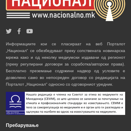
Информациите кои се пласираат на веб Порталот
„Национал“ се обезбедуваат преку сопствената новинарска
мрежа како и од неколку медиумски издавачи од регионот
(преку регулирани договори за соработка/авторски права).
Бесплатно преземање содржини надвор од условите е
дозволено само во непосреден договор со редакцијата на
Порталот „Национал“ односно со одговорниот уредник.
Пребарување