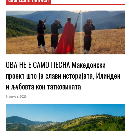
ОВА НЕ Е САМО ПЕСНА Македонски
проект што ја слави историјата, Илинден
и љубовта кон татковината
6 август, 2026