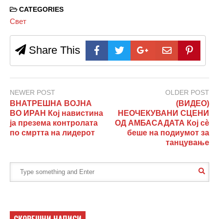
CATEGORIES
Свет
Share This
NEWER POST
OLDER POST
ВНАТРЕШНА ВОЈНА
(ВИДЕО)
ВО ИРАН Кој навистина
НЕОЧЕКУВАНИ СЦЕНИ
ја презема контролата
ОД АМБАСАДАТА Кој сè
по смртта на лидерот
беше на подиумот за
танцување
СКОРЕШНИ НАПИСИ