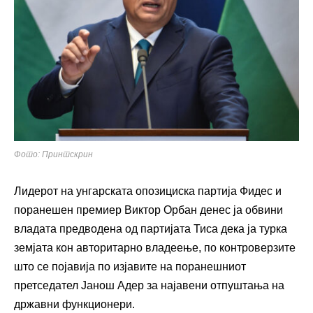
Фото: Принтскрин
Лидерот на унгарската опозициска партија Фидес и
поранешен премиер Виктор Орбан денес ја обвини
владата предводена од партијата Тиса дека ја турка
земјата кон авторитарно владеење, по контроверзите
што се појавија по изјавите на поранешниот
претседател Јанош Адер за најавени отпуштања на
државни функционери.