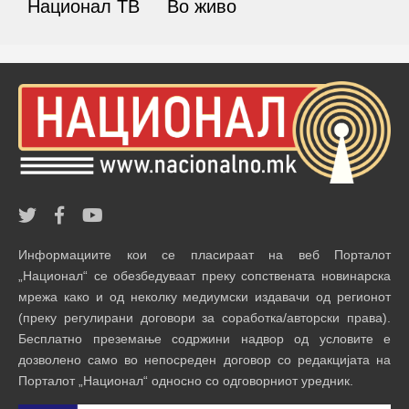
Национал ТВ
Во живо
Информациите кои се пласираат на веб Порталот
„Национал“ се обезбедуваат преку сопствената новинарска
мрежа како и од неколку медиумски издавачи од регионот
(преку регулирани договори за соработка/авторски права).
Бесплатно преземање содржини надвор од условите е
дозволено само во непосреден договор со редакцијата на
Порталот „Национал“ односно со одговорниот уредник.