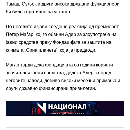
Тамаш Суљок и други високи државни функционери
би било спротивно на уставот.
По неговите изјави следеше реакција од премиерот
Петер Маѓар, кој го обвини Адер за злоупотреба на
јавни средства преку Фондацијата за заштита на
климата „Сина планета“, која ја предводи.
Маѓар тврди дека фондацијата со години користи
значителни јавни средства, додека Адер, според
неговите наводи, добива високи месечни примања и
други државно финансирани привилегии.