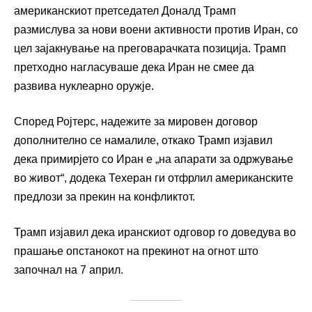
американскиот претседател Доналд Трамп
размислува за нови воени активности против Иран, со
цел зајакнување на преговарачката позиција. Трамп
претходно нагласуваше дека Иран не смее да
развива нуклеарно оружје.
Според Ројтерс, надежите за мировен договор
дополнително се намалиле, откако Трамп изјавил
дека примирјето со Иран е „на апарати за одржување
во живот“, додека Техеран ги отфрлил американските
предлози за прекин на конфликтот.
Трамп изјавил дека иранскиот одговор го доведува во
прашање опстанокот на прекинот на огнот што
започнал на 7 април.