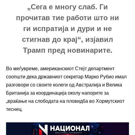
„Сега е многу слаб. Ги
прочитав тие работи што ни
ги испратија и дури и не
стигнав до крај“, изјавил
Трамп пред новинарите.
Во меѓувреме, американскиот Стејт департмент
соопшти дека државниот секретар Марко Рубио имал
разговори со своите колеги од Австралија и Велика
Британија за координација околу напорите за
„враќање на слободата на пловидба во Хормутскиот
теснец.