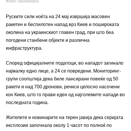
Фото: Принтскрин
Руските сили ноќта на 24 мај извршија масовен
ракетен и беспилотен напад врз Киев и пошироката
околина на украинскиот главен град, при што беа
погодени станбени објекти и различна
инфраструктура.
Според официјалните податоци, во нападот загинало
најмалку едно лице, а 24 се повредени. Мониторинг-
групи соопштија дека биле лансирани повеќе од 50
ракети и над 700 дронови, речиси целосно насочени
кон Киев, што го прави еден од најголемите напади во
последната година.
Жителите и новинарите на терен јавија дека серијата
експлозии започнала околу 1 часот по полноќ по