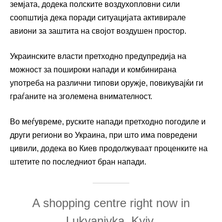
земјата, додека полските воздухопловни сили
соопштија дека поради ситуацијата активирале
авиони за заштита на својот воздушен простор.
Украинските власти претходно предупредија на
можност за пошироки напади и комбинирана
употреба на различни типови оружје, повикувајќи ги
граѓаните на зголемена внимателност.
Во меѓувреме, руските напади претходно погодиле и
други региони во Украина, при што има повредени
цивили, додека во Киев продолжуваат проценките на
штетите по последниот бран напади.
A shopping centre right now in
Lukyanivka, Kyiv.