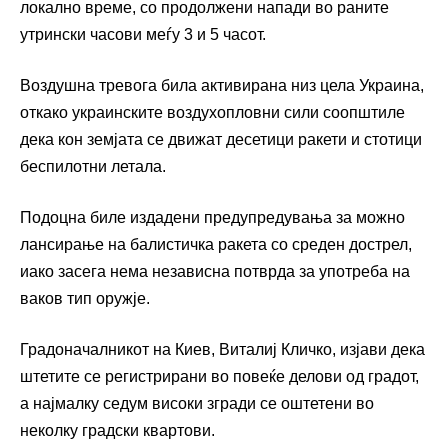
локално време, со продолжени напади во раните
утрински часови меѓу 3 и 5 часот.
Воздушна тревога била активирана низ цела Украина,
откако украинските воздухопловни сили соопштиле
дека кон земјата се движат десетици ракети и стотици
беспилотни летала.
Подоцна биле издадени предупредувања за можно
лансирање на балистичка ракета со среден дострел,
иако засега нема независна потврда за употреба на
ваков тип оружје.
Градоначалникот на Киев, Виталиј Кличко, изјави дека
штетите се регистрирани во повеќе делови од градот,
а најмалку седум високи згради се оштетени во
неколку градски квартови.