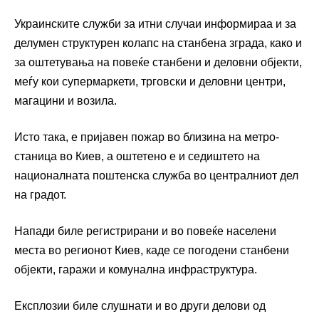
Украинските служби за итни случаи информираа и за
делумен структурен колапс на станбена зграда, како и
за оштетувања на повеќе станбени и деловни објекти,
меѓу кои супермаркети, трговски и деловни центри,
магацини и возила.
Исто така, е пријавен пожар во близина на метро-
станица во Киев, а оштетено е и седиштето на
националната поштенска служба во централниот дел
на градот.
Напади биле регистрирани и во повеќе населени
места во регионот Киев, каде се погодени станбени
објекти, гаражи и комунална инфраструктура.
Експлозии биле слушнати и во други делови од