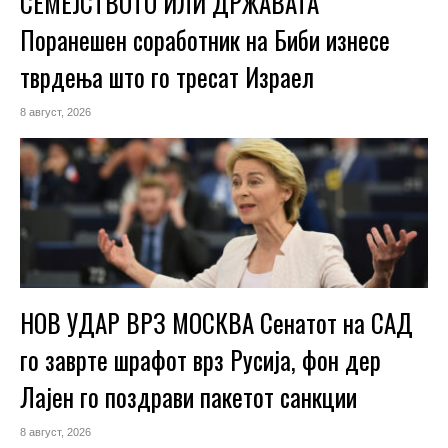
СЕМЕЈСТВОТО ИЛИ ДРЖАВАТА
Поранешен соработник на Биби изнесе
тврдења што го тресат Израел
8 август, 2026
НОВ УДАР ВРЗ МОСКВА Сенатот на САД
го заврте шрафот врз Русија, фон дер
Лајен го поздрави пакетот санкции
8 август, 2026