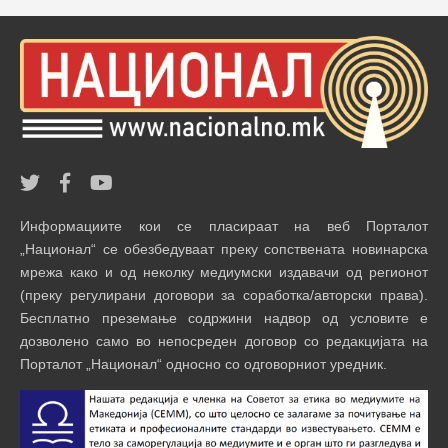
Информациите кои се пласираат на веб Порталот
„Национал“ се обезбедуваат преку сопствената новинарска
мрежа како и од неколку медиумски издавачи од регионот
(преку регулирани договори за соработка/авторски права).
Бесплатно преземање содржини надвор од условите е
дозволено само во непосреден договор со редакцијата на
Порталот „Национал“ односно со одговорниот уредник.