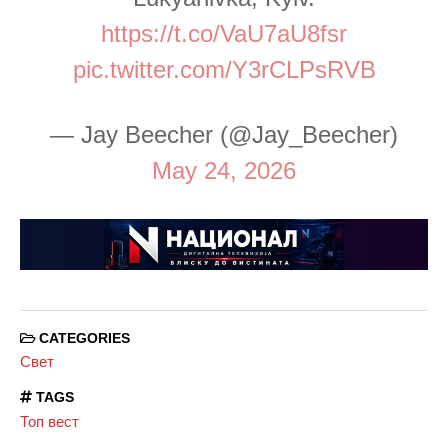
https://t.co/VaU7aU8fsr
pic.twitter.com/Y3rCLPsRVB
— Jay Beecher (@Jay_Beecher)
May 24, 2026
CATEGORIES
Свет
TAGS
Топ вест