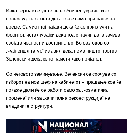
Иако Јермак сè уште не е обвинет, украинското
правосудство смета дека тоа е само прашање на
време. Самиот тој најави дека ќе се приклучи на
фронтот, истакнувајќи дека тоа е начин да ја зачува
својата чесност и достоинство. Во разговор со
„Фајненшл тајмс“ изјавил дека нема ништо против
Зеленски и дека ќе го памети како пријател.
Со неговото заминување, Зеленски се соочува со
изборот на нов шеф на кабинетот – прашање кое ќе
покаже дали ќе се работи само за „козметичка
промена“ или за „капитална реконструкција“ на
владините структури.