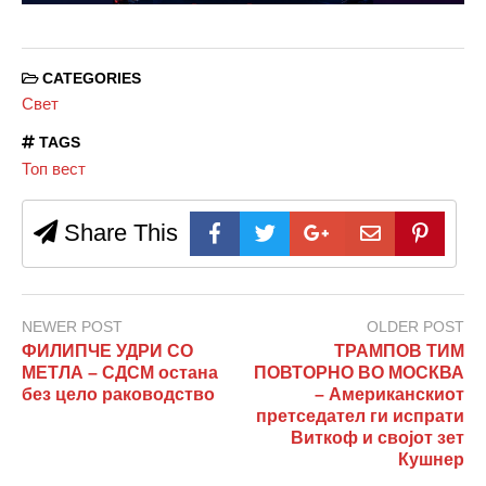
CATEGORIES
Свет
TAGS
Топ вест
Share This
NEWER POST
OLDER POST
ФИЛИПЧЕ УДРИ СО
ТРАМПОВ ТИМ
МЕТЛА – СДСМ остана
ПОВТОРНО ВО МОСКВА
без цело раководство
– Американскиот
претседател ги испрати
Виткоф и својот зет
Кушнер