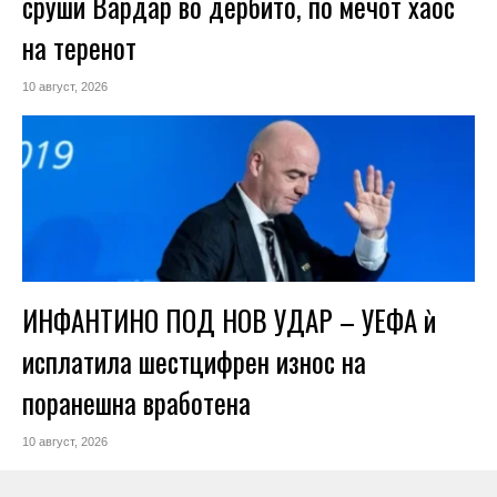
сруши Вардар во дербито, по мечот хаос
на теренот
10 август, 2026
ИНФАНТИНО ПОД НОВ УДАР – УЕФА ѝ
исплатила шестцифрен износ на
поранешна вработена
10 август, 2026