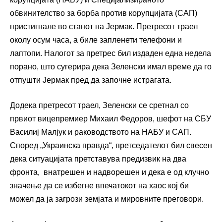
обвинителство за борба против корупцијата (САП)
пристигнале во станот на Јермак. Претресот траел
околу осум часа, а биле запленети телефони и
лаптопи. Налогот за претрес бил издаден една недела
порано, што сугерира дека Зеленски имал време да го
отпушти Јермак пред да започне истрагата.
Додека претресот траел, Зеленски се сретнал со
првиот вицепремиер Михаил Федоров, шефот на СБУ
Василиј Малјук и раководството на НАБУ и САП.
Според „Украинска правда“, претседателот бил свесен
дека ситуацијата претставува предизвик на два
фронта, внатрешен и надворешен и дека е од клучно
значење да се избегне впечатокот на хаос кој би
можел да ја загрози земјата и мировните преговори.