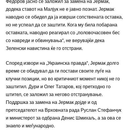
Федоров јасно се заложил за замена на Јермак,
додека ставот на Малјук не е јавно познат. Јермак
наводно се обидел да ја изврши сопствената оставка,
но не успеал да се заштити. Кога му била побарана
оставката, наводно реагирал со „половочасовен бес
со навреди и обвинувања“, не верувајќи дека
Зеленски навистина ќе го отстрани.
Според извори на „Украинска правда“, Јермак долго
време се обидувал да ги постави своите луѓе на
клучни позиции, но во критичниот момент никој не го
заштитил. Дури и Олег Татаров, кој претходно го
штител, се заложил за негово отстранување.
Поддршка за замена на Јермак дојде и од
претседателот на Врховната рада Руслан Стефанчук
и министерот за одбрана Денис Шмихаљ, а за ова се
знаело и меѓународно.