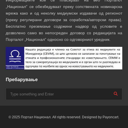
„Национал“ се обезбедуваат преку сопствената новинарска
мрежа како и од неколку медиумски издавачи од регионот
(преку регулирани договори за соработка/авторски права).
Бесплатно преземање содржини надвор од условите е
дозволено само во непосреден договор со редакцијата на
Порталот „Национал“ односно со одговорниот уредник.
Пребарување
© 2025 Портал Национал. All rights reserved. Designed by Payoncart.