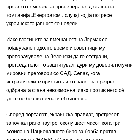
врска со сомнежи за проневера во државната
компанија „Енергоатом“, случај кој ја потресе
украинската јавност со недели.
Иако гласините за вмешаност на Јермак се
појавувале подолго време и советници му
препорачувале на Зеленски да го отстрани,
претседателот го заштитувал, дури му доверил клучни
мировни преговори со САД. Сепак, кога
истражителите пристигнаа со налог за претрес,
одбраната стана невозможна, иако против него сè
уште не беа покренати обвиненија.
Според порталот „Украинска правда“, претресот
започнал рано наутро, околу шест часот, кога три
возила на Националното биро за борба против
корупцијата (НАБУ) и Специјализираното