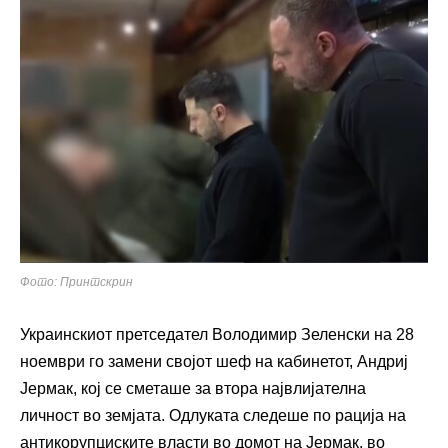
Фото: Принтскрин
Украинскиот претседател Володимир Зеленски на 28
ноември го замени својот шеф на кабинетот, Андриј
Јермак, кој се сметаше за втора највлијателна
личност во земјата. Одлуката следеше по рација на
антикорупциските власти во домот на Јермак, во