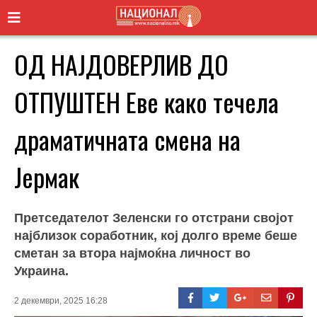
ОД НАЈДОВЕРЛИВ ДО
ОТПУШТЕН Еве како течела
драматичната смена на
Јермак
Претседателот Зеленски го отстрани својот
најблизок соработник, кој долго време беше
сметан за втора најмоќна личност во
Украина.
2 декември, 2025 16:28