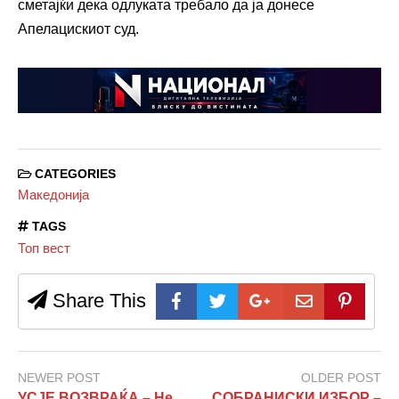
сметајќи дека одлуката требало да ја донесе
Апелацискиот суд.
CATEGORIES
Македонија
TAGS
Топ вест
Share This
NEWER POST
OLDER POST
УСЈЕ ВОЗВРАЌА – Не
СОБРАНИСКИ ИЗБОР –