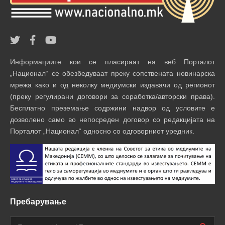
Информациите кои се пласираат на веб Порталот
„Национал“ се обезбедуваат преку сопствената новинарска
мрежа како и од неколку медиумски издавачи од регионот
(преку регулирани договори за соработка/авторски права).
Бесплатно преземање содржини надвор од условите е
дозволено само во непосреден договор со редакцијата на
Порталот „Национал“ односно со одговорниот уредник.
Пребарување