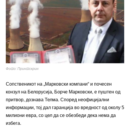
Фото: Принтскрин
Сопственикот на „Марковски компани“ и почесен
конзул на Белорусија, Борче Марковски, е пуштен од
притвор, дознава Телма. Според неофицијални
информации, тој дал гаранција во вредност од околу 5
милиони евра, со цел да се обезбеди дека нема да
избега.