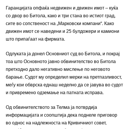
Гаранцијата опфаќа недвижен и движен имот – куќа
со двор во Битола, како и три стана во истиот град,
сите во сопственост на „Марковски компани“. Како
движен имот се наведени и 25 булдожери и камиони
што припаѓаат на фирмата.
Одлуката ја донел Основниот суд во Битола, и покрај
тоа што Основното јавно обвинителство во Битола
претходно дало негативно мислење по неговото
барање. Судот му определил мерки на претпазливост,
меѓу кои обврска еднаш неделно да се јавува во судот
и привремено одземање на патната исправа.
Од обвинителството за Телма ја потврдија
информацијата и соопштија дека поднеле приговор
во однос на надлежноста на Кривичниот совет,