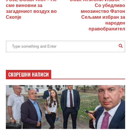
сме виновни за
Со убедливо
загадениот воздух во
мнозинство Фатон
Скопје
Сељами избран за
народен
правобранител
СКОРЕШНИ НАПИСИ