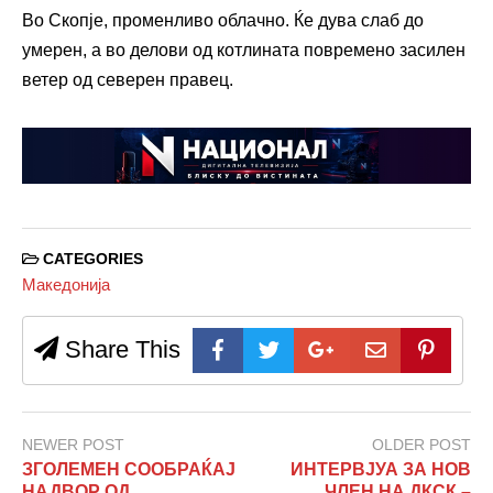
Во Скопје, променливо облачно. Ќе дува слаб до
умерен, а во делови од котлината повремено засилен
ветер од северен правец.
CATEGORIES
Македонија
Share This
NEWER POST
OLDER POST
ЗГОЛЕМЕН СООБРАЌАЈ
ИНТЕРВЈУА ЗА НОВ
НАДВОР ОД
ЧЛЕН НА ДКСК –