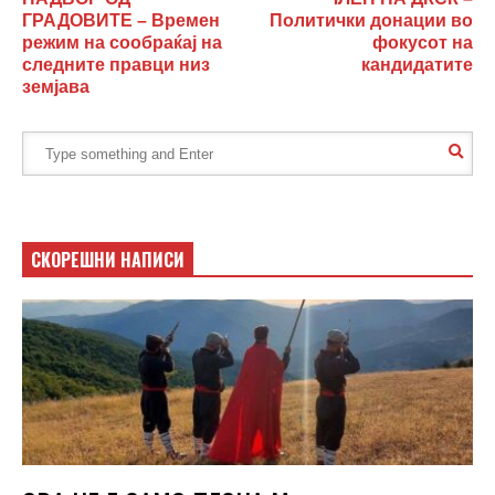
ГРАДОВИТЕ – Времен
Политички донации во
режим на сообраќај на
фокусот на
следните правци низ
кандидатите
земјава
СКОРЕШНИ НАПИСИ