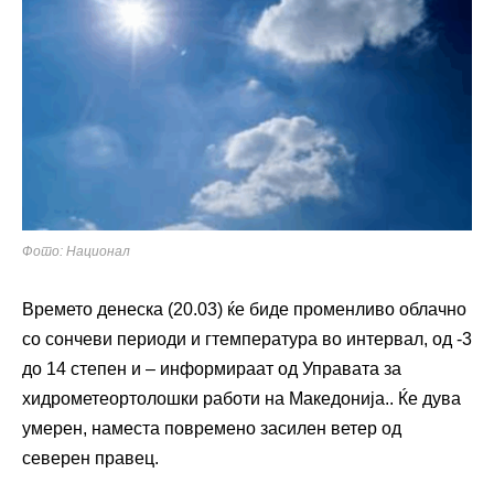
Фото: Национал
Времето денеска (20.03) ќе биде променливо облачно
со сончеви периоди и гтемпература во интервал, од -3
до 14 степен и – информираат од Управата за
хидрометеортолошки работи на Македонија.. Ќе дува
умерен, наместа повремено засилен ветер од
северен правец.