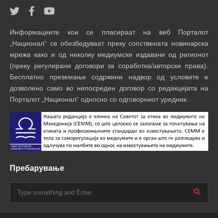
Информациите кои се пласираат на веб Порталот
„Национал“ се обезбедуваат преку сопствената новинарска
мрежа како и од неколку медиумски издавачи од регионот
(преку регулирани договори за соработка/авторски права).
Бесплатно преземање содржини надвор од условите е
дозволено само во непосреден договор со редакцијата на
Порталот „Национал“ односно со одговорниот уредник.
Пребарување