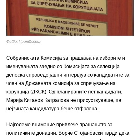
Фото: Принтскрин
Собраниската Комисија за прашања на изборите и
именувањата заедно со Комисијата за селекција
денеска спроведе јавни интервјуа со кандидатите за
член на Државната комисија за спречување на
корупција (ДКСК). Од планираните пет кандидати,
Марија Китанов Катралова не присуствуваше, па
нејзината кандидатура беше отфрлена.
Најголемо внимание привлече прашањето за
политичките донации. Борче Стојановски тврди дека