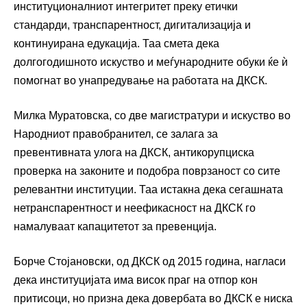
институционалниот интегритет преку етички
стандарди, транспарентност, дигитализација и
континуирана едукација. Таа смета дека
долгогодишното искуство и меѓународните обуки ќе ѝ
помогнат во унапредување на работата на ДКСК.
Милка Муратовска, со две магистратури и искуство во
Народниот правобранител, се залага за
превентивната улога на ДКСК, антикорупциска
проверка на законите и подобра поврзаност со сите
релевантни институции. Таа истакна дека сегашната
нетранспарентност и неефикасност на ДКСК го
намалуваат капацитетот за превенција.
Борче Стојановски, од ДКСК од 2015 година, нагласи
дека институцијата има висок праг на отпор кон
притисоци, но призна дека довербата во ДКСК е ниска