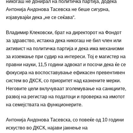
никогаш не донирал на политичка партија, додека
Антонија Андонова Тасевска не беше сигурна,
изјавувајќи дека „не се сеќава“.
Владимир Клековски, брат на директорот на Фондот
за здравство, истакна дека никогаш не бил член или
активист на политичка партија и дека има механизми
за изземање при судир на интереси. Тој е магистер на
правни науки, 11,5 години адвокат и посочи дека ќе се
фокусира на воспоставување ефикасен превентивен
систем во ДКСК, со приоритет над казнените мерки.
Неговите цели вклучуваат зголемување на санкциите,
развој на регистар на податоци и проверка на имотот
на семејствата на функционерите.
Антонија Андонова Тасевска, со повеќе од 10 години
искуство во ДКСК, најави јакнење на