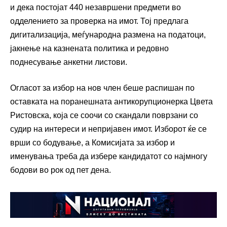
и дека постојат 440 незавршени предмети во
одделението за проверка на имот. Тој предлага
дигитализација, меѓународна размена на податоци,
јакнење на казнената политика и редовно
поднесување анкетни листови.
Огласот за избор на нов член беше распишан по
оставката на поранешната антикорупционерка Цвета
Ристовска, која се соочи со скандали поврзани со
судир на интереси и непријавен имот. Изборот ќе се
врши со бодување, а Комисијата за избор и
именувања треба да избере кандидатот со најмногу
бодови во рок од пет дена.