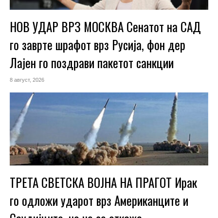
НОВ УДАР ВРЗ МОСКВА Сенатот на САД
го заврте шрафот врз Русија, фон дер
Лајен го поздрави пакетот санкции
8 август, 2026
ТРЕТА СВЕТСКА ВОЈНА НА ПРАГОТ Ирак
го одложи ударот врз Американците и