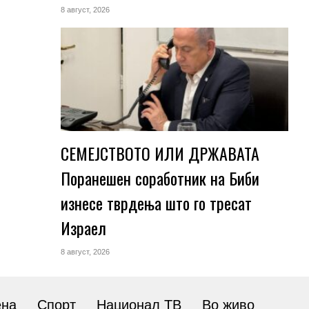
8 август, 2026
СЕМЕЈСТВОТО ИЛИ ДРЖАВАТА
Поранешен соработник на Биби
изнесе тврдења што го тресат
Израел
8 август, 2026
ена
Спорт
Национал ТВ
Во живо