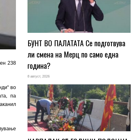
БУНТ ВО ПАЛАТАТА Се подготвува
ли смена на Мерц по само една
година?
лен 238
8 август, 2026
нди“ во
та, па
заканил
елување