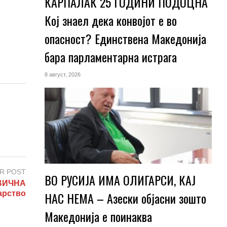
КАРПАЛАК 25 ГОДИНИ ПОДОЦНА
Кој знаел дека конвојот е во
опасност? Единствена Македoнија
бара парламентарна истрага
8 август, 2026
R POST
ВО РУСИЈА ИМА ОЛИГАРСИ, КАЈ
ВИЧНА
арство
НАС НЕМА – Азески објасни зошто
Македонија е поинаква