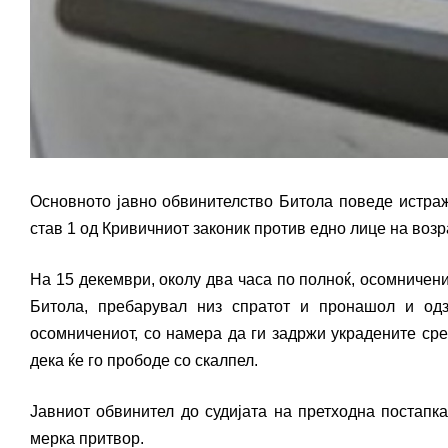
Основното јавно обвинителство Битола поведе истраж
став 1 од Кривичниот законик против едно лице на возр
На 15 декември, околу два часа по полноќ, осомничен
Битола, пребарувал низ спратот и пронашол и одз
осомничениот, со намера да ги задржи украдените сре
дека ќе го прободе со скалпел.
Јавниот обвинител до судијата на претходна постапк
мерка притвор.