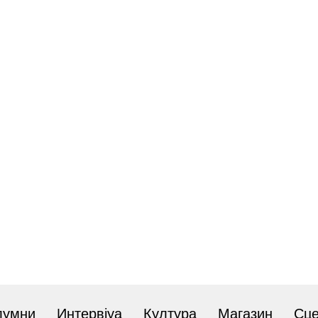
лумни
Интервјуа
Култура
Магазин
Сц