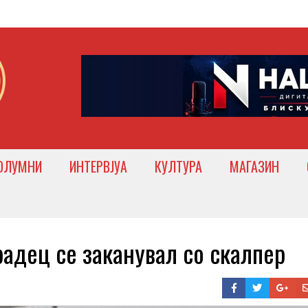
ОЛУМНИ
ИНТЕРВЈУА
КУЛТУРА
МАГАЗИН
дец се заканувал со скалпер