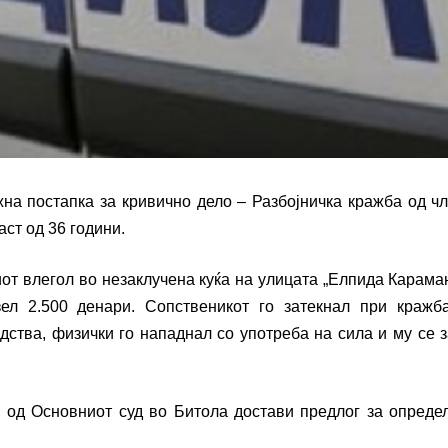
на постапка за кривично дело – Разбојничка кражба од ч
аст од 36 години.
иот влегол во незаклучена куќа на улицата „Елпида Карама
ел 2.500 денари. Сопственикот го затекнал при кражба
дства, физички го нападнал со употреба на сила и му се 
а од Основниот суд во Битола достави предлог за опред