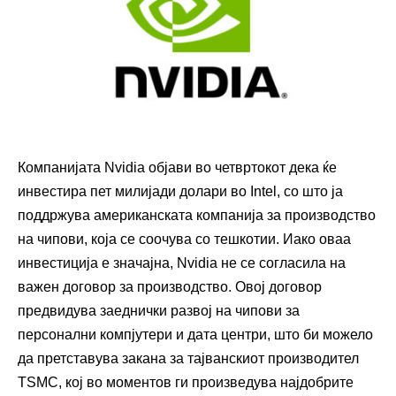
Компанијата Nvidia објави во четвртокот дека ќе
инвестира пет милијади долари во Intel, со што ја
поддржува американската компанија за производство
на чипови, која се соочува со тешкотии. Иако оваа
инвестиција е значајна, Nvidia не се согласила на
важен договор за производство. Овој договор
предвидува заеднички развој на чипови за
персонални компјутери и дата центри, што би можело
да претставува закана за тајванскиот производител
TSMC, кој во моментов ги произведува најдобрите