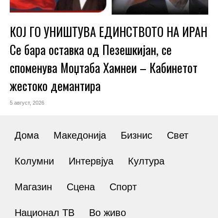
КОЈ ГО УНИШТУВА ЕДИНСТВОТО НА ИРАН
Се бара оставка од Пезешкијан, се
споменува Моџтаба Хамнеи – Кабинетот
жестоко демантира
5 август, 2026
Дома
Македонија
Бизнис
Свет
Колумни
Интервјуа
Култура
Магазин
Сцена
Спорт
Национал ТВ
Во живо