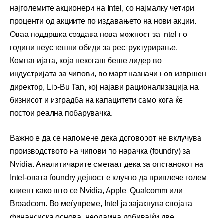
најголемите акционери на Intel, со најмалку четири
проценти од акциите по издавањето на нови акции.
Оваа поддршка создава нова можност за Intel по
години неуспешни обиди за реструктурирање.
Компанијата, која некогаш беше лидер во
индустријата за чипови, во март назначи нов извршен
директор, Lip-Bu Tan, кој најави рационализација на
бизнисот и изградба на капацитети само кога ќе
постои реална побарувачка.
Важно е да се напомене дека договорот не вклучува
производството на чипови по нарачка (foundry) за
Nvidia. Аналитичарите сметаат дека за опстанокот на
Intel-овата foundry дејност е клучно да привлече голем
клиент како што се Nvidia, Apple, Qualcomm или
Broadcom. Во меѓувреме, Intel ја зајакнува својата
финансиска основа, неодамна добивајќи две