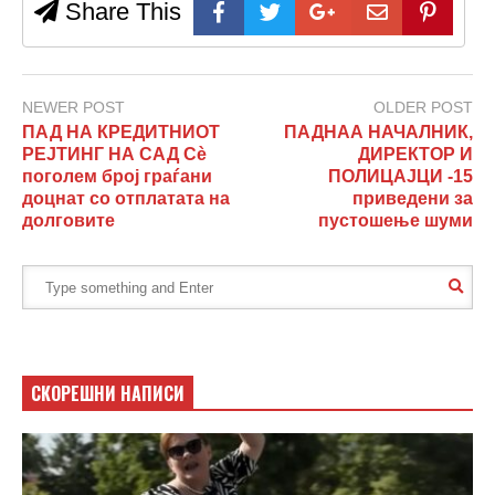
Share This
NEWER POST
OLDER POST
ПАД НА КРЕДИТНИОТ
ПАДНАА НАЧАЛНИК,
РЕЈТИНГ НА САД Сè
ДИРЕКТОР И
поголем број граѓани
ПОЛИЦАЈЦИ -15
доцнат со отплатата на
приведени за
долговите
пустошење шуми
СКОРЕШНИ НАПИСИ