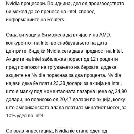
Nvidia процесори. Во иднина, дел од производството
би можел да се пренесе на Intel, според
информациите на Reuters.
Оваа ситуација би можела да влијае и на AMD,
конкурентот на Intel во снабдувањето на дата
центрите, бидејќи Nvidia сега дава предност на Intel.
Акциите на Intel забележаа пораст од 12 проценти
пред почетокот на тргувањето на берзата, додека
акциите на Nvidia пораснаа за два процента. Nvidia
најави дека ќе плати 23,28 долари за акција на Intel,
што е малку под моменталната пазарна цена од 24,90
долари, но повисоко од 20,47 долари по акција, колку
што американската влада платила минатиот месец за
10% удел во Intel.
Со оваа инвестиција, Nvidia ќе стане еден од