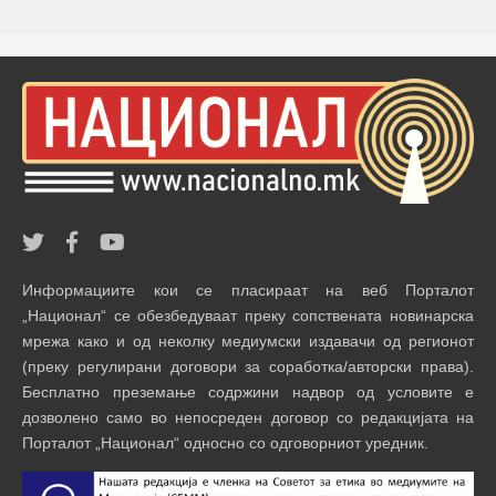
Информациите кои се пласираат на веб Порталот
„Национал“ се обезбедуваат преку сопствената новинарска
мрежа како и од неколку медиумски издавачи од регионот
(преку регулирани договори за соработка/авторски права).
Бесплатно преземање содржини надвор од условите е
дозволено само во непосреден договор со редакцијата на
Порталот „Национал“ односно со одговорниот уредник.