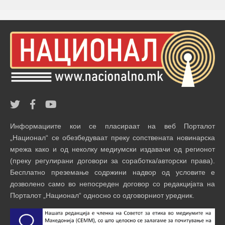
Информациите кои се пласираат на веб Порталот
„Национал“ се обезбедуваат преку сопствената новинарска
мрежа како и од неколку медиумски издавачи од регионот
(преку регулирани договори за соработка/авторски права).
Бесплатно преземање содржини надвор од условите е
дозволено само во непосреден договор со редакцијата на
Порталот „Национал“ односно со одговорниот уредник.