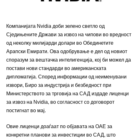
Компанијата Nvidia доби зелено светло од
Сједињените Држави за извоз на чипови во вредност
од неколку милијарди долари во Обединетите
Арапски Емирати. Ова одобрување е дел од новиот
споразум за вештачка интелигенција, кој би можел да
постави нови стандарди во американската
дипломатија. Според информации од неименувани
извори, Биро за индустрија и безбедност при
Министерството за трговија на САД издаде лиценци
за извоз на Nvidia, во согласност со договорот
постигнат во мај.
Овие лиценци доаѓаат по објавата на ОАЕ за
конкретни планови за инвестиции во САД, што