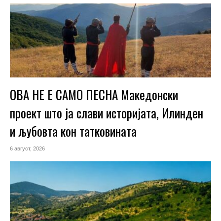
ОВА НЕ Е САМО ПЕСНА Македонски
проект што ја слави историјата, Илинден
и љубовта кон татковината
6 август, 2026