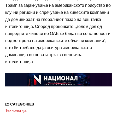
Трамп за зајакнување на американското присуство во
клучни региони и спречување на кинеските компании
да доминираат на глобалниот пазар на вештачка
интелигенција. Според проценките, „голем дел од
напредните чипови во ОАЕ ќе бидат во сопственост и
под контрола на американските облачни компании“,
што би требало да ја осигура американската
доминација во новата трка за вештачка
интелигенција.
CATEGORIES
Технологија