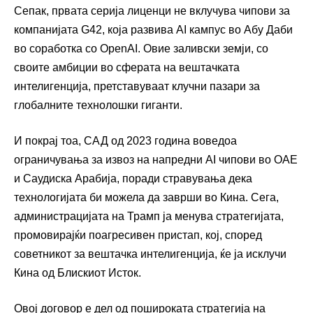
Сепак, првата серија лиценци не вклучува чипови за
компанијата G42, која развива AI кампус во Абу Даби
во соработка со OpenAI. Овие заливски земји, со
своите амбиции во сферата на вештачката
интелигенција, претставуваат клучни пазари за
глобалните технолошки гиганти.
И покрај тоа, САД од 2023 година воведоа
ограничувања за извоз на напредни AI чипови во ОАЕ
и Саудиска Арабија, поради стравувања дека
технологијата би можела да заврши во Кина. Сега,
администрацијата на Трамп ја менува стратегијата,
промовирајќи поагресивен пристап, кој, според
советникот за вештачка интелигенција, ќе ја исклучи
Кина од Блискиот Исток.
Овој договор е дел од пошироката стратегија на