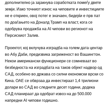
дополнително ја зајакнува соработката помеѓу двете
земји. Иако точниот износ на чиповите и инвестициите
не е откриен, овој потег е значаен, бидејќи е прв пат
по доаѓањето на Доналд Трамп на власт, кога се
одобрува продажба на AI чипови во регионот на
Персискиот Залив.
Проектот, кој вклучува изградба на голем дата центар
во Абу Даби, предизвика загриженост во Вашингтон.
Некои американски функционери се сомневаат во
безбедноста на изградбата на таков објект надвор од
САД, особено во држава со силни економски врски со
Кина. ОАЕ се обврзаа да инвестираат 1,4 трилиони
долари во САД во следните десет години, додека
САД планираат да одобрат извоз на до 500.000
напредни AI чипови годишно.