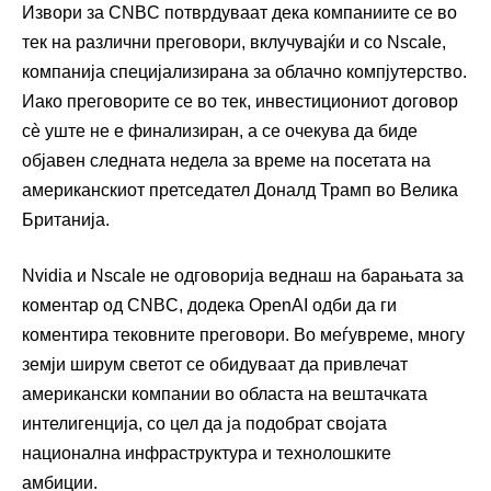
Извори за CNBC потврдуваат дека компаниите се во
тек на различни преговори, вклучувајќи и со Nscale,
компанија специјализирана за облачно компјутерство.
Иако преговорите се во тек, инвестициониот договор
сè уште не е финализиран, а се очекува да биде
објавен следната недела за време на посетата на
американскиот претседател Доналд Трамп во Велика
Британија.
Nvidia и Nscale не одговорија веднаш на барањата за
коментар од CNBC, додека OpenAI одби да ги
коментира тековните преговори. Во меѓувреме, многу
земји ширум светот се обидуваат да привлечат
американски компании во областа на вештачката
интелигенција, со цел да ја подобрат својата
национална инфраструктура и технолошките
амбиции.