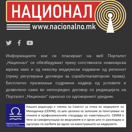
Информациите кои се пласираат на веб Порталот
„Национал“ се обезбедуваат преку сопствената новинарска
мрежа како и од неколку медиумски издавачи од регионот
(преку регулирани договори за соработка/авторски права).
Бесплатно преземање содржини надвор од условите е
дозволено само во непосреден договор со редакцијата на
Порталот „Национал“ односно со одговорниот уредник.