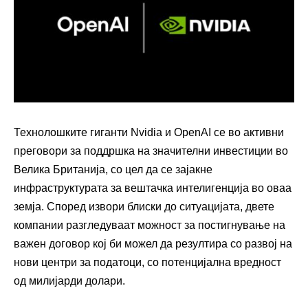
Технолошките гиганти Nvidia и OpenAI се во активни
преговори за поддршка на значителни инвестиции во
Велика Британија, со цел да се зајакне
инфраструктурата за вештачка интелигенција во оваа
земја. Според извори блиски до ситуацијата, двете
компании разгледуваат можност за постигнување на
важен договор кој би можел да резултира со развој на
нови центри за податоци, со потенцијална вредност
од милијарди долари.