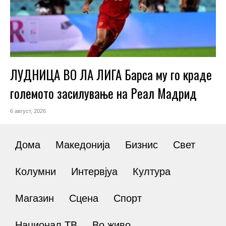
ЛУДНИЦА ВО ЛА ЛИГА Барса му го краде
големото засилување на Реал Мадрид
6 август, 2026
Дома
Македонија
Бизнис
Свет
Колумни
Интервјуа
Култура
Магазин
Сцена
Спорт
Национал ТВ
Во живо