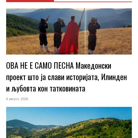
ОВА НЕ Е САМО ПЕСНА Македонски
проект што ја слави историјата, Илинден
и љубовта кон татковината
6 август, 2026