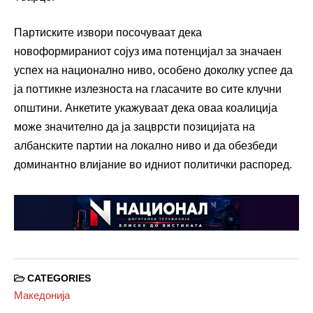
Партиските извори посочуваат дека
новоформираниот сојуз има потенцијал за значаен
успех на национално ниво, особено доколку успее да
ја поттикне излезноста на гласачите во сите клучни
општини. Анкетите укажуваат дека оваа коалиција
може значително да ја зацврсти позицијата на
албанските партии на локално ниво и да обезбеди
доминантно влијание во идниот политички распоред.
CATEGORIES
Македонија