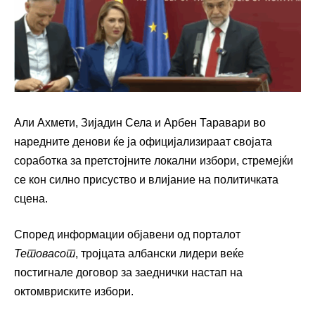
Али Ахмети, Зијадин Села и Арбен Таравари во
наредните денови ќе ја официјализираат својата
соработка за претстојните локални избори, стремејќи
се кон силно присуство и влијание на политичката
сцена.
Според информации објавени од порталот
Тетовасот
, тројцата албански лидери веќе
постигнале договор за заеднички настап на
октомвриските избори.