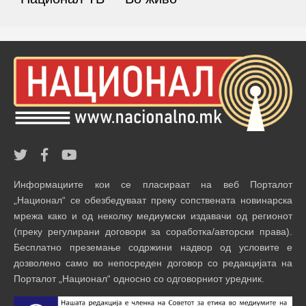
Информациите кои се пласираат на веб Порталот
„Национал“ се обезбедуваат преку сопствената новинарска
мрежа како и од неколку медиумски издавачи од регионот
(преку регулирани договори за соработка/авторски права).
Бесплатно преземање содржини надвор од условите е
дозволено само во непосреден договор со редакцијата на
Порталот „Национал“ односно со одговорниот уредник.