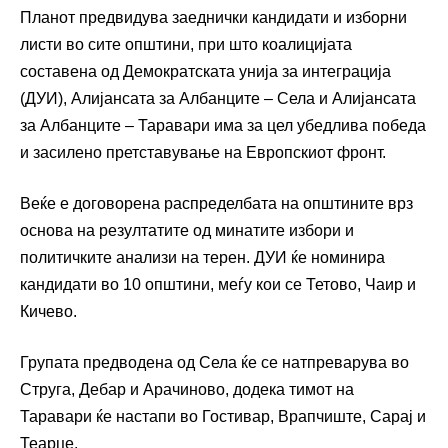
Планот предвидува заеднички кандидати и изборни
листи во сите општини, при што коалицијата
составена од Демократската унија за интеграција
(ДУИ), Алијансата за Албанците – Села и Алијансата
за Албанците – Таравари има за цел убедлива победа
и засилено претставување на Европскиот фронт.
Веќе е договорена распределбата на општините врз
основа на резултатите од минатите избори и
политичките анализи на терен. ДУИ ќе номинира
кандидати во 10 општини, меѓу кои се Тетово, Чаир и
Кичево.
Групата предводена од Села ќе се натпреварува во
Струга, Дебар и Арачиново, додека тимот на
Таравари ќе настапи во Гостивар, Врапчиште, Сарај и
Теарце.