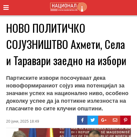
НОВО ПОЛИТИЧКО
СОЈУЗНИШТВО Ахмети, Села
и Таравари заедно на избори
Партиските извори посочуваат дека
новоформираниот сојуз има потенцијал за
значаен успех на национално ниво, особено
доколку успее да ја поттикне излезноста на
гласачите во сите клучни општини.
20 јуни, 2025 18:49