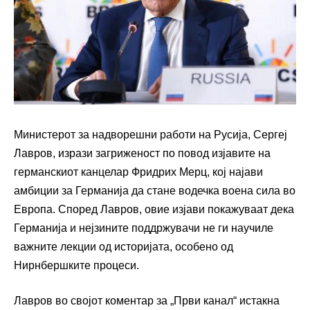
Министерот за надворешни работи на Русија, Сергеј
Лавров, изрази загриженост по повод изјавите на
германскиот канцелар Фридрих Мерц, кој најави
амбиции за Германија да стане водечка воена сила во
Европа. Според Лавров, овие изјави покажуваат дека
Германија и нејзините поддржувачи не ги научиле
важните лекции од историјата, особено од
Нирнбершките процеси.
Лавров во својот коментар за „Први канал“ истакна