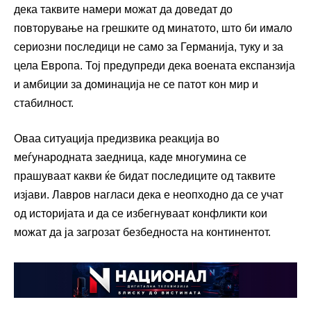
дека таквите намери можат да доведат до
повторување на грешките од минатото, што би имало
сериозни последици не само за Германија, туку и за
цела Европа. Тој предупреди дека воената експанзија
и амбиции за доминација не се патот кон мир и
стабилност.
Оваа ситуација предизвика реакција во
меѓународната заедница, каде многумина се
прашуваат какви ќе бидат последиците од таквите
изјави. Лавров нагласи дека е неопходно да се учат
од историјата и да се избегнуваат конфликти кои
можат да ја загрозат безбедноста на континентот.