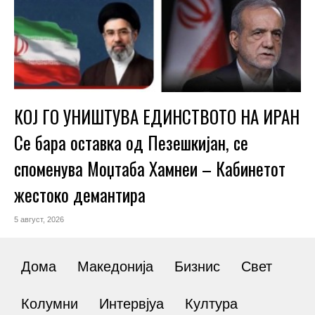
КОЈ ГО УНИШТУВА ЕДИНСТВОТО НА ИРАН
Се бара оставка од Пезешкијан, се
споменува Моџтаба Хамнеи – Кабинетот
жестоко демантира
5 август, 2026
Дома
Македонија
Бизнис
Свет
Колумни
Интервјуа
Култура