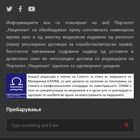
Информациите кои се пласираат на веб Порталот
„Национал“ се обезбедуваат преку сопствената новинарска
мрежа како и од неколку медиумски издавачи од регионот
(преку регулирани договори за соработка/авторски права).
Бесплатно преземање содржини надвор од условите е
дозволено само во непосреден договор со редакцијата на
Порталот „Национал“ односно со одговорниот уредник.
Пребарување