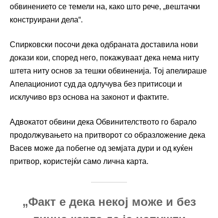
обвинението се темели на, како што рече, „вештачки
конструирани дела“.
Спирковски посочи дека одбраната доставила нови
докази кои, според него, покажуваат дека нема ниту
штета ниту основ за тешки обвиненија. Тој апелираше
Апелациониот суд да одлучува без притисоци и
исклучиво врз основа на законот и фактите.
Адвокатот обвини дека Обвинителството го барало
продолжувањето на притворот со образложение дека
Васев може да побегне од земјата дури и од куќен
притвор, користејќи само лична карта.
„Факт е дека некој може и без