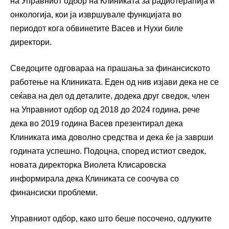
на Управниот одбор на Клиниката за радиотерапија и
онкологија, кои ја извршувале функцијата во
периодот кога обвинетите Васев и Нухи биле
директори.
Сведоците одговараа на прашања за финансиското
работење на Клиниката. Еден од нив изјави дека не се
сеќава на дел од деталите, додека друг сведок, член
на Управниот одбор од 2018 до 2024 година, рече
дека во 2019 година Васев презентирал дека
Клиниката има доволно средства и дека ќе ја заврши
годината успешно. Подоцна, според истиот сведок,
новата директорка Виолета Клисаровска
информирала дека Клиниката се соочува со
финансиски проблеми.
Управниот одбор, како што беше посочено, одлуките