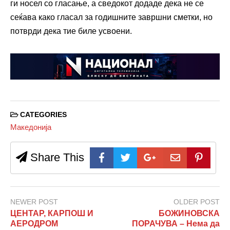
ги носел со гласање, а сведокот додаде дека не се
сеќава како гласал за годишните завршни сметки, но
потврди дека тие биле усвоени.
CATEGORIES
Македонија
Share This
NEWER POST
OLDER POST
ЦЕНТАР, КАРПОШ И
БОЖИНОВСКА
АЕРОДРОМ
ПОРАЧУВА – Нема да