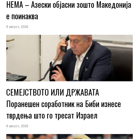
НЕМА – Азески објасни зошто Македонија
е поинаква
8 август, 2026
СЕМЕЈСТВОТО ИЛИ ДРЖАВАТА
Поранешен соработник на Биби изнесе
тврдења што го тресат Израел
8 август, 2026