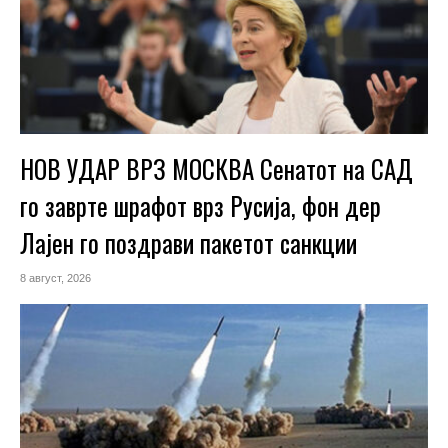
НОВ УДАР ВРЗ МОСКВА Сенатот на САД
го заврте шрафот врз Русија, фон дер
Лајен го поздрави пакетот санкции
8 август, 2026