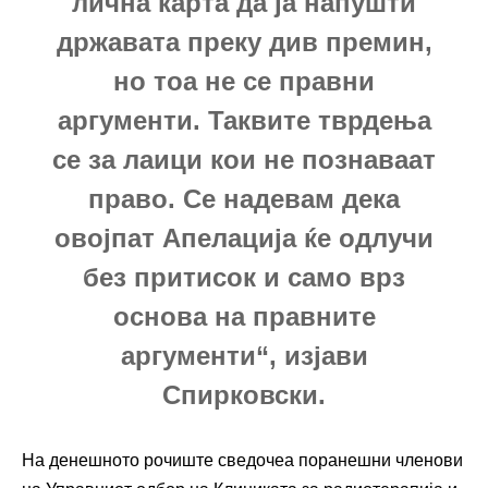
лична карта да ја напушти
државата преку див премин,
но тоа не се правни
аргументи. Таквите тврдења
се за лаици кои не познаваат
право. Се надевам дека
овојпат Апелација ќе одлучи
без притисок и само врз
основа на правните
аргументи“, изјави
Спирковски.
На денешното рочиште сведочеа поранешни членови