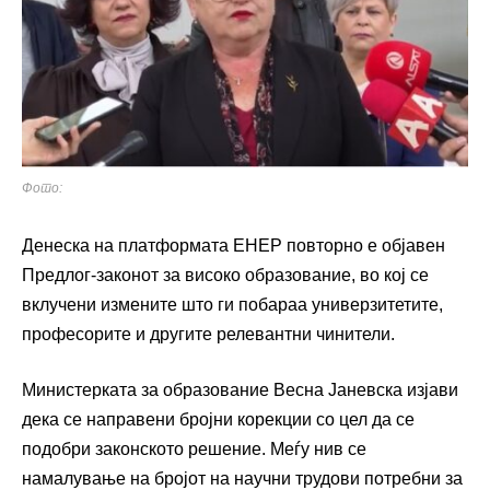
Фото:
Денеска на платформата ЕНЕР повторно е објавен
Предлог-законот за високо образование, во кој се
вклучени измените што ги побараа универзитетите,
професорите и другите релевантни чинители.
Министерката за образование Весна Јаневска изјави
дека се направени бројни корекции со цел да се
подобри законското решение. Меѓу нив се
намалување на бројот на научни трудови потребни за