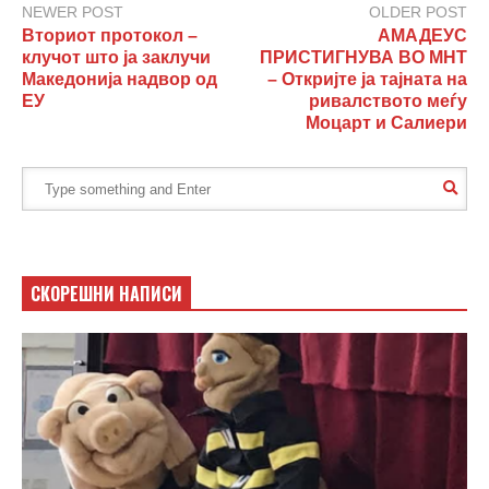
NEWER POST
OLDER POST
Вториот протокол –
АМАДЕУС
клучот што ја заклучи
ПРИСТИГНУВА ВО МНТ
Македонија надвор од
– Откријте ја тајната на
ЕУ
ривалството меѓу
Моцарт и Салиери
СКОРЕШНИ НАПИСИ