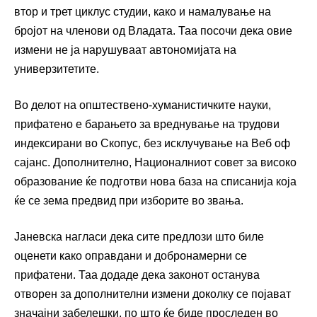
втор и трет циклус студии, како и намалување на
бројот на членови од Владата. Таа посочи дека овие
измени не ја нарушуваат автономијата на
универзитетите.
Во делот на општествено-хуманистичките науки,
прифатено е барањето за вреднување на трудови
индексирани во Скопус, без исклучување на Веб оф
сајанс. Дополнително, Националниот совет за високо
образование ќе подготви нова база на списанија која
ќе се зема предвид при изборите во звања.
Јаневска нагласи дека сите предлози што биле
оценети како оправдани и добронамерни се
прифатени. Таа додаде дека законот останува
отворен за дополнителни измени доколку се појават
значајни забелешки, по што ќе биде проследен во