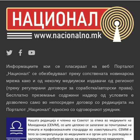
Информациите кои се пласираат на веб Порталот
„Национал“ се обезбедуваат преку сопствената новинарска
мрежа како и од неколку медиумски издавачи од регионот
(преку регулирани договори за соработка/авторски права).
Бесплатно преземање содржини надвор од условите е
дозволено само во непосреден договор со редакцијата на
Порталот „Национал“ односно со одговорниот уредник.