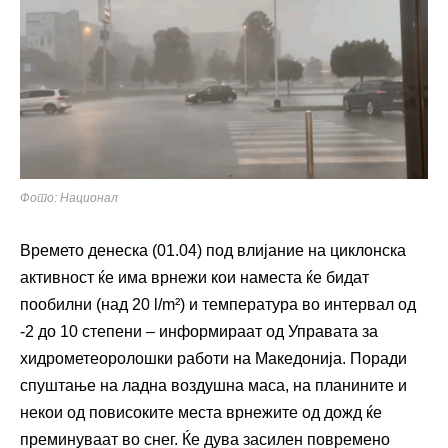
Фото: Национал
Времето денеска (01.04) под влијание на циклонска
активност ќе има врнежи кои наместа ќе бидат
пообилни (над 20 l/m²) и температура во интервал од
-2 до 10 степени – информираат од Управата за
хидрометеоролошки работи на Македонија. Поради
спуштање на ладна воздушна маса, на планините и
некои од повисоките места врнежите од дожд ќе
преминуваат во снег. Ќе дува засилен повремено