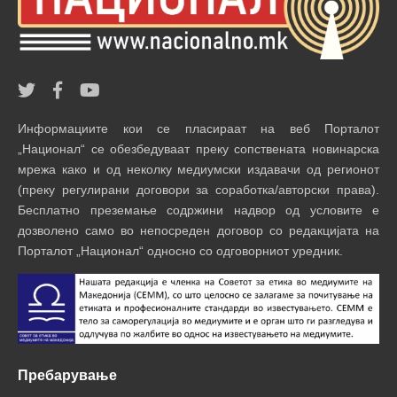
Информациите кои се пласираат на веб Порталот
„Национал“ се обезбедуваат преку сопствената новинарска
мрежа како и од неколку медиумски издавачи од регионот
(преку регулирани договори за соработка/авторски права).
Бесплатно преземање содржини надвор од условите е
дозволено само во непосреден договор со редакцијата на
Порталот „Национал“ односно со одговорниот уредник.
Пребарување