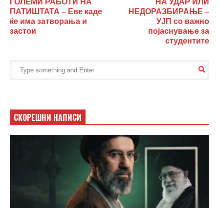
ГОЛЕМИ РАБОТИ НА
НА УДАР ИЛИ
ПАТИШТАТА – Еве каде
НЕДОРАЗБИРАЊЕ –
ќе има затворања и
УЈП со важно
застои
појаснување за
студентите
СКОРЕШНИ НАПИСИ