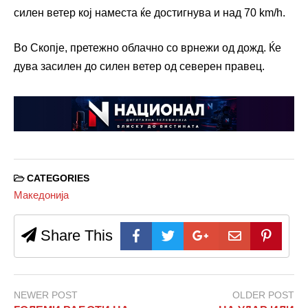
силен ветер кој наместа ќе достигнува и над 70 km/h.
Во Скопје, претежно облачно со врнежи од дожд. Ќе
дува засилен до силен ветер од северен правец.
CATEGORIES
Македонија
Share This
NEWER POST
OLDER POST